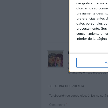
geográfica precisa e 
otorgarnos su conse
previamente descrito
preferencias antes d
datos personales pue
procesamiento. Sus p
consentimiento en cu
inferior de la página
Acerca de orientacion
Orientación Andújar no es sol
Maribel, que además de ser p
M
dentro del blog y en el cual,
voluntarios en sus meses de 
DEJA UNA RESPUESTA
Tu dirección de correo electrónico no será 
Comentario
*