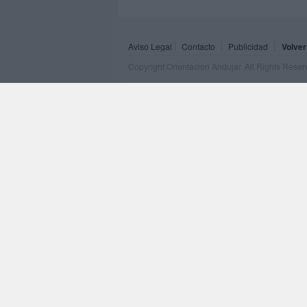
Aviso Legal
Contacto
Publicidad
Volver
Copyright Orientacion Andujar. All Rights Rese