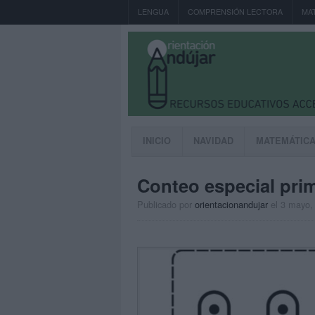
LENGUA
COMPRENSIÓN LECTORA
MA
INICIO
NAVIDAD
MATEMÁTIC
Conteo especial pri
Publicado por
orientacionandujar
el 3 mayo,