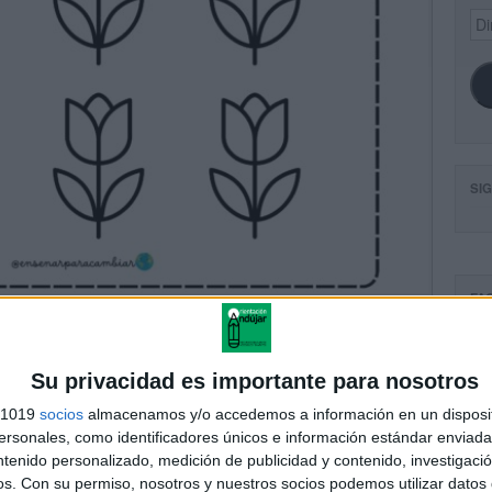
Dir
de
ema
SI
FA
Su privacidad es importante para nosotros
s 1019
socios
almacenamos y/o accedemos a información en un disposit
sonales, como identificadores únicos e información estándar enviada 
ntenido personalizado, medición de publicidad y contenido, investigaci
os.
Con su permiso, nosotros y nuestros socios podemos utilizar datos 