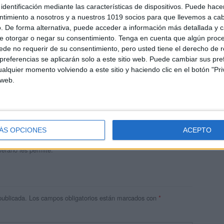
identificación mediante las características de dispositivos. Puede hacer
ntimiento a nosotros y a nuestros 1019 socios para que llevemos a ca
. De forma alternativa, puede acceder a información más detallada y 
e otorgar o negar su consentimiento.
Tenga en cuenta que algún proc
de no requerir de su consentimiento, pero usted tiene el derecho de r
referencias se aplicarán solo a este sitio web. Puede cambiar sus pref
alquier momento volviendo a este sitio y haciendo clic en el botón "Pri
 web.
andujar
o un blog, es la apuesta personal de dos profesores Ginés y
areja, son los encargados de los contenidos que encontramos
ÁS OPCIONES
ACEPTO
 vuelcan la mayor parte del tiempo, que sus tareas como docentes, y
verano les permite.
publicada.
Los campos obligatorios están marcados con
*