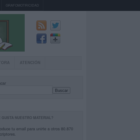
GRAFOMOTRICIDAD
TORA
ATENCIÓN
car
Buscar
E GUSTA NUESTRO MATERIAL?
roduce tu email para unirte a otros 80.870
criptores.