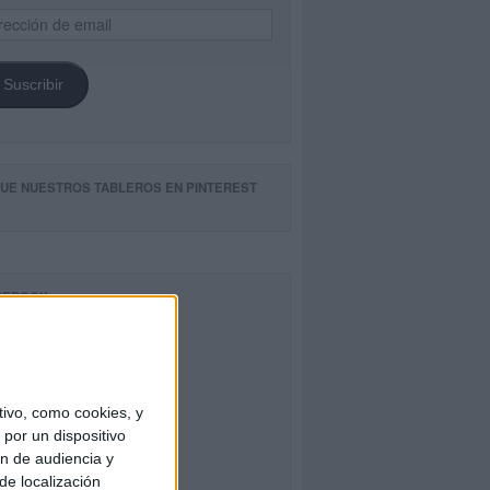
ección
il
Suscribir
GUE NUESTROS TABLEROS EN PINTEREST
CEBOOK
ivo, como cookies, y
por un dispositivo
ón de audiencia y
de localización