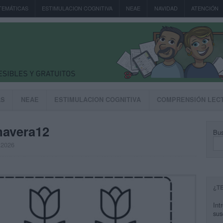
TEMÁTICAS
ESTIMULACION COGNITIVA
NEAE
NAVIDAD
ATENCIÓN
AS
NEAE
ESTIMULACION COGNITIVA
COMPRENSIÓN LEC
mavera12
Bus
 2026
¿T
Int
sus