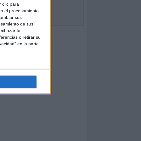
 clic para
bo el procesamiento
cambiar sus
esamiento de sus
echazar tal
erencias o retirar su
vacidad" en la parte