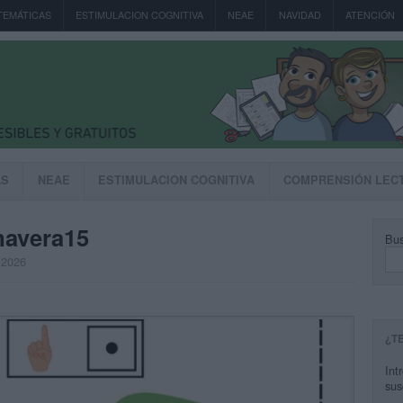
TEMÁTICAS
ESTIMULACION COGNITIVA
NEAE
NAVIDAD
ATENCIÓN
AS
NEAE
ESTIMULACION COGNITIVA
COMPRENSIÓN LEC
mavera15
Bus
 2026
¿T
Int
sus