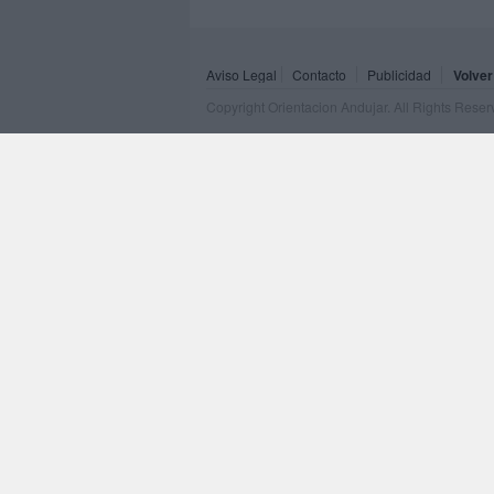
Aviso Legal
Contacto
Publicidad
Volver
Copyright Orientacion Andujar. All Rights Rese