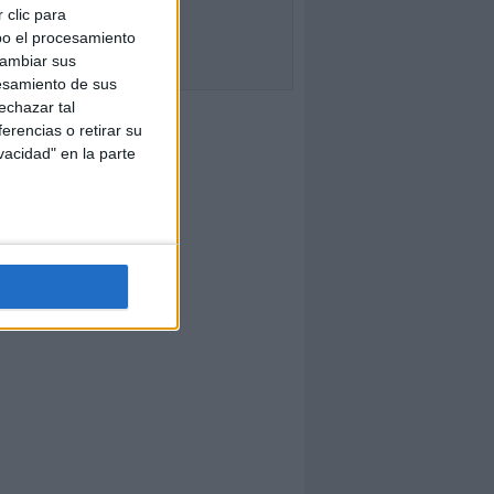
 clic para
bo el procesamiento
cambiar sus
esamiento de sus
echazar tal
erencias o retirar su
vacidad" en la parte