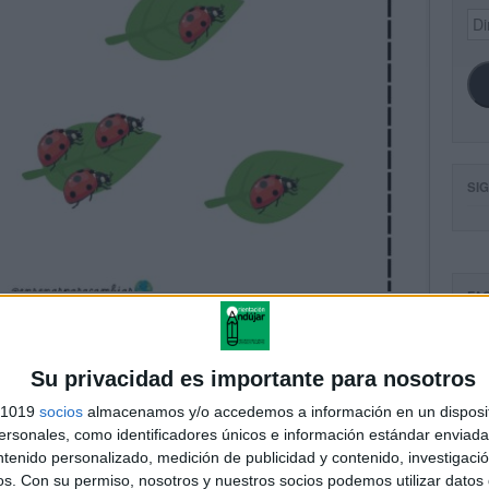
Dir
de
ema
SI
FA
Su privacidad es importante para nosotros
s 1019
socios
almacenamos y/o accedemos a información en un disposit
sonales, como identificadores únicos e información estándar enviada 
ntenido personalizado, medición de publicidad y contenido, investigaci
os.
Con su permiso, nosotros y nuestros socios podemos utilizar datos 