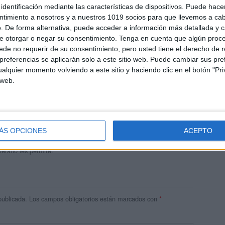
identificación mediante las características de dispositivos. Puede hacer
ntimiento a nosotros y a nuestros 1019 socios para que llevemos a ca
. De forma alternativa, puede acceder a información más detallada y 
e otorgar o negar su consentimiento.
Tenga en cuenta que algún proc
de no requerir de su consentimiento, pero usted tiene el derecho de r
referencias se aplicarán solo a este sitio web. Puede cambiar sus pref
alquier momento volviendo a este sitio y haciendo clic en el botón "Pri
 web.
andujar
o un blog, es la apuesta personal de dos profesores Ginés y
areja, son los encargados de los contenidos que encontramos
ÁS OPCIONES
ACEPTO
 vuelcan la mayor parte del tiempo, que sus tareas como docentes, y
verano les permite.
publicada.
Los campos obligatorios están marcados con
*