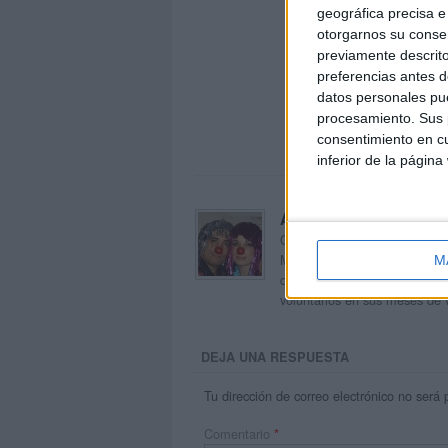
geográfica precisa e 
otorgarnos su conse
previamente descrito
preferencias antes d
datos personales pue
procesamiento. Sus p
consentimiento en cu
inferior de la página
Acerca de orientacion
Orientación Andújar no es sol
Maribel, que además de ser p
M
dentro del blog y en el cual,
voluntarios en sus meses de 
DEJA UNA RESPUESTA
Tu dirección de correo electrónico no será 
Comentario
*