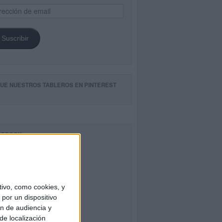
ección
il
Suscribir
GUE NUESTROS TABLEROS EN PINTEREST
CEBOOK
ivo, como cookies, y
por un dispositivo
ón de audiencia y
de localización