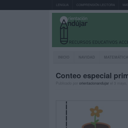
LENGUA
COMPRENSIÓN LECTORA
MA
INICIO
NAVIDAD
MATEMÁTIC
Conteo especial pri
Publicado por
orientacionandujar
el 3 mayo,