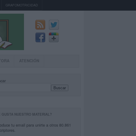
GRAFOMOTRICIDAD
TORA
ATENCIÓN
car
Buscar
E GUSTA NUESTRO MATERIAL?
roduce tu email para unirte a otros 80.861
criptores.