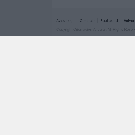
Aviso Legal
Contacto
Publicidad
Volver
Copyright Orientacion Andujar. All Rights Rese