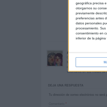
geográfica precisa e 
otorgarnos su conse
previamente descrito
preferencias antes d
datos personales pue
procesamiento. Sus p
consentimiento en cu
inferior de la página
Acerca de orientacion
Orientación Andújar no es sol
Maribel, que además de ser p
M
dentro del blog y en el cual,
voluntarios en sus meses de 
DEJA UNA RESPUESTA
Tu dirección de correo electrónico no será 
Comentario
*