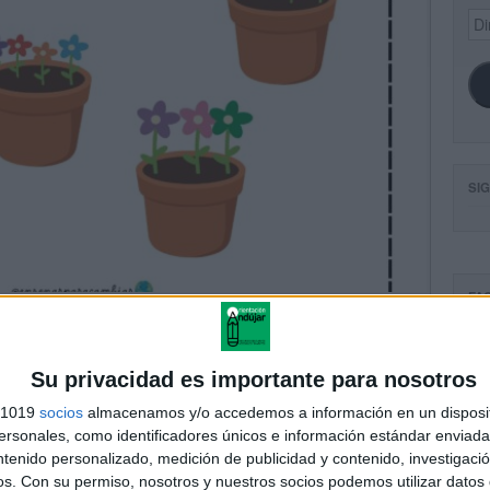
Dir
de
ema
SI
FA
Su privacidad es importante para nosotros
s 1019
socios
almacenamos y/o accedemos a información en un disposit
sonales, como identificadores únicos e información estándar enviada 
ntenido personalizado, medición de publicidad y contenido, investigaci
os.
Con su permiso, nosotros y nuestros socios podemos utilizar datos 