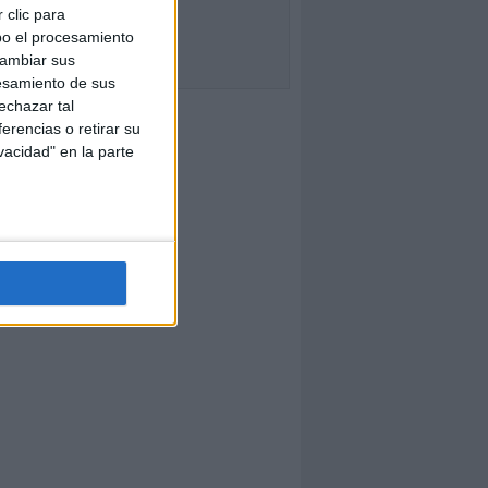
 clic para
bo el procesamiento
cambiar sus
esamiento de sus
echazar tal
erencias o retirar su
vacidad" en la parte