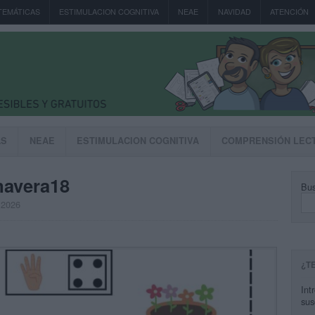
TEMÁTICAS
ESTIMULACION COGNITIVA
NEAE
NAVIDAD
ATENCIÓN
AS
NEAE
ESTIMULACION COGNITIVA
COMPRENSIÓN LEC
mavera18
Bus
 2026
¿T
Int
sus