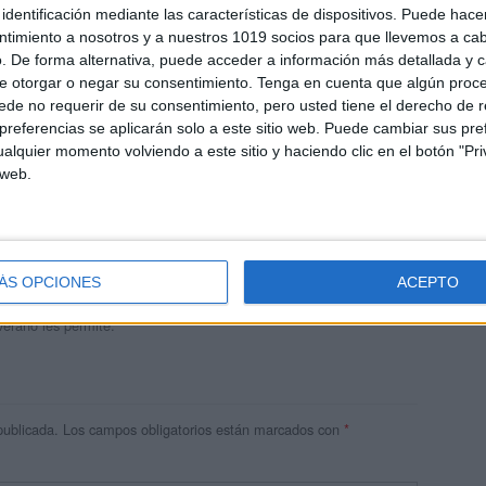
identificación mediante las características de dispositivos. Puede hacer
ntimiento a nosotros y a nuestros 1019 socios para que llevemos a ca
. De forma alternativa, puede acceder a información más detallada y 
e otorgar o negar su consentimiento.
Tenga en cuenta que algún proc
de no requerir de su consentimiento, pero usted tiene el derecho de r
referencias se aplicarán solo a este sitio web. Puede cambiar sus pref
alquier momento volviendo a este sitio y haciendo clic en el botón "Pri
 web.
andujar
o un blog, es la apuesta personal de dos profesores Ginés y
areja, son los encargados de los contenidos que encontramos
ÁS OPCIONES
ACEPTO
 vuelcan la mayor parte del tiempo, que sus tareas como docentes, y
verano les permite.
publicada.
Los campos obligatorios están marcados con
*