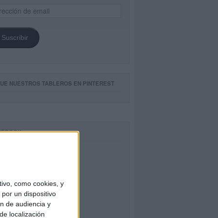
ección
il
Suscribir
GUE NUESTROS TABLEROS EN PINTEREST
CEBOOK
ivo, como cookies, y
por un dispositivo
ón de audiencia y
de localización