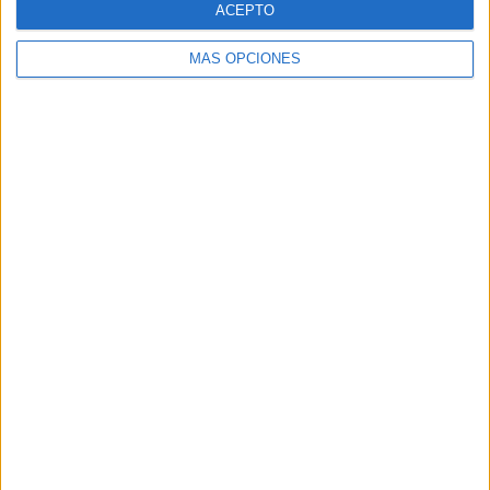
ACEPTO
MÁS OPCIONES
Buscar
Buscar
¿TE GUSTA NUESTRO MATERIAL?
Introduce tu email para unirte a otros
80.829 suscriptores.