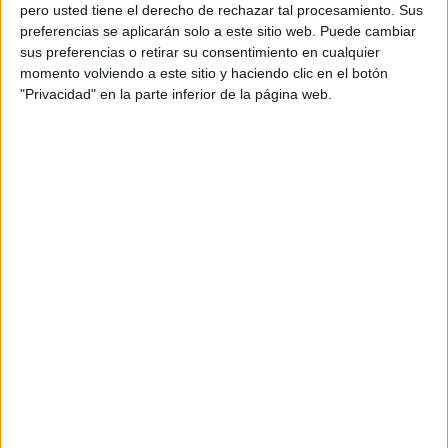
pero usted tiene el derecho de rechazar tal procesamiento. Sus
preferencias se aplicarán solo a este sitio web. Puede cambiar
sus preferencias o retirar su consentimiento en cualquier
momento volviendo a este sitio y haciendo clic en el botón
Acerca de orientacionandujar
"Privacidad" en la parte inferior de la página web.
Orientación Andújar no es solo un blog, es la apuesta
personal de dos profesores Ginés y Maribel, que
además de ser pareja, son los encargados de los
contenidos que encontramos dentro del blog y en el
cual, vuelcan la mayor parte del tiempo, que sus tareas
como docentes, y voluntarios en sus meses de verano
les permite.
DEJA UNA RESPUESTA
Tu dirección de correo electrónico no será
publicada.
Los campos obligatorios están marcados
con
*