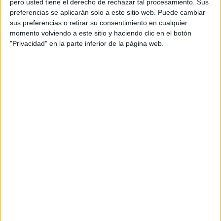
pero usted tiene el derecho de rechazar tal procesamiento. Sus
preferencias se aplicarán solo a este sitio web. Puede cambiar
Acerca de orientacionandujar
sus preferencias o retirar su consentimiento en cualquier
momento volviendo a este sitio y haciendo clic en el botón
Orientación Andújar no es solo un blog, es la apuesta
"Privacidad" en la parte inferior de la página web.
personal de dos profesores Ginés y Maribel, que
además de ser pareja, son los encargados de los
contenidos que encontramos dentro del blog y en el
cual, vuelcan la mayor parte del tiempo, que sus tareas
como docentes, y voluntarios en sus meses de verano
les permite.
DEJA UNA RESPUESTA
Tu dirección de correo electrónico no será
publicada.
Los campos obligatorios están marcados
con
*