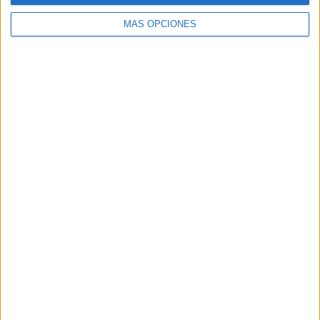
MÁS OPCIONES
Buscar
Buscar
¿TE GUSTA NUESTRO MATERIAL?
Introduce tu email para unirte a otros
80.861 suscriptores.
Dirección