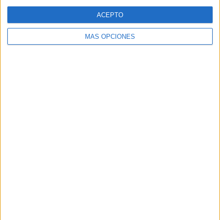
Web
ACEPTO
MÁS OPCIONES
Buscar
Buscar
¿TE GUSTA NUESTRO MATERIAL?