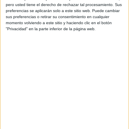
pero usted tiene el derecho de rechazar tal procesamiento. Sus
preferencias se aplicarán solo a este sitio web. Puede cambiar
sus preferencias o retirar su consentimiento en cualquier
momento volviendo a este sitio y haciendo clic en el botón
"Privacidad" en la parte inferior de la página web.
Acerca de orientacionandujar
Orientación Andújar no es solo un blog, es la apuesta
personal de dos profesores Ginés y Maribel, que
además de ser pareja, son los encargados de los
contenidos que encontramos dentro del blog y en el
cual, vuelcan la mayor parte del tiempo, que sus tareas
como docentes, y voluntarios en sus meses de verano
les permite.
DEJA UNA RESPUESTA
Tu dirección de correo electrónico no será