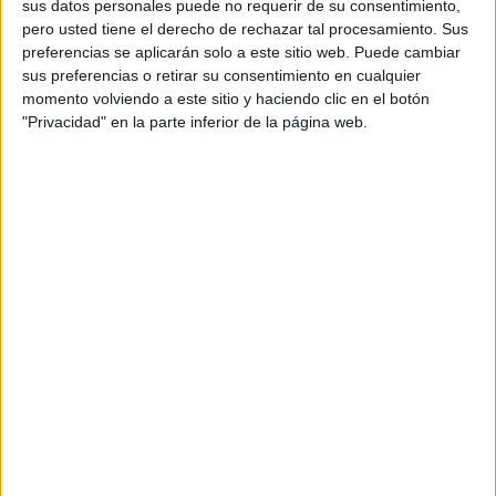
personal de dos profesores Ginés y Maribel, que
sus datos personales puede no requerir de su consentimiento,
pero usted tiene el derecho de rechazar tal procesamiento. Sus
además de ser pareja, son los encargados de los
preferencias se aplicarán solo a este sitio web. Puede cambiar
contenidos que encontramos dentro del blog y en el
sus preferencias o retirar su consentimiento en cualquier
cual, vuelcan la mayor parte del tiempo, que sus tareas
momento volviendo a este sitio y haciendo clic en el botón
como docentes, y voluntarios en sus meses de verano
"Privacidad" en la parte inferior de la página web.
les permite.
1 COMENTARIO
Sonia
Publicado
14 junio, 2026 a las 8:55 PM
gracias por vuestro apoyo con materiales
RESPONDER