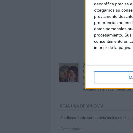
geográfica precisa e 
otorgarnos su conse
previamente descrito
preferencias antes d
datos personales pue
procesamiento. Sus p
consentimiento en cu
inferior de la página
Acerca de orientacion
Orientación Andújar no es sol
Maribel, que además de ser p
M
dentro del blog y en el cual,
voluntarios en sus meses de 
DEJA UNA RESPUESTA
Tu dirección de correo electrónico no será 
Comentario
*