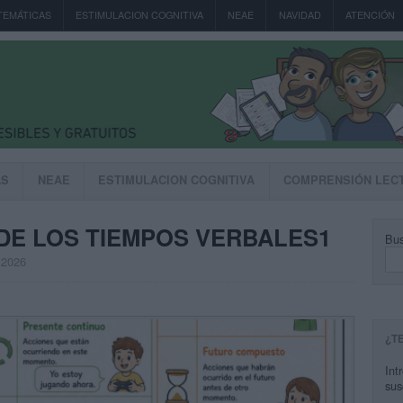
TEMÁTICAS
ESTIMULACION COGNITIVA
NEAE
NAVIDAD
ATENCIÓN
AS
NEAE
ESTIMULACION COGNITIVA
COMPRENSIÓN LEC
A DE LOS TIEMPOS VERBALES1
Bus
 2026
¿T
Int
sus