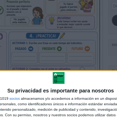
Dir
de
ema
SI
FA
Su privacidad es importante para nosotros
s 1019
socios
almacenamos y/o accedemos a información en un disposit
sonales, como identificadores únicos e información estándar enviada 
ntenido personalizado, medición de publicidad y contenido, investigaci
os.
Con su permiso, nosotros y nuestros socios podemos utilizar datos 