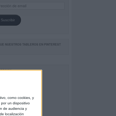
ección
il
Suscribir
GUE NUESTROS TABLEROS EN PINTEREST
CEBOOK
ivo, como cookies, y
por un dispositivo
ón de audiencia y
de localización