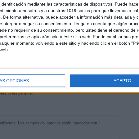
identificación mediante las características de dispositivos. Puede hacer
ntimiento a nosotros y a nuestros 1019 socios para que llevemos a ca
. De forma alternativa, puede acceder a información más detallada y 
e otorgar o negar su consentimiento.
Tenga en cuenta que algún proc
de no requerir de su consentimiento, pero usted tiene el derecho de r
referencias se aplicarán solo a este sitio web. Puede cambiar sus pref
alquier momento volviendo a este sitio y haciendo clic en el botón "Pri
 web.
andujar
o un blog, es la apuesta personal de dos profesores Ginés y
areja, son los encargados de los contenidos que encontramos
ÁS OPCIONES
ACEPTO
 vuelcan la mayor parte del tiempo, que sus tareas como docentes, y
verano les permite.
publicada.
Los campos obligatorios están marcados con
*