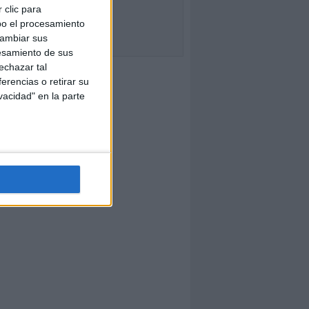
 clic para
bo el procesamiento
cambiar sus
esamiento de sus
echazar tal
erencias o retirar su
vacidad" en la parte