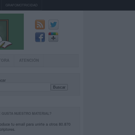
GRAFOMOTRICIDAD
TORA
ATENCIÓN
car
Buscar
E GUSTA NUESTRO MATERIAL?
roduce tu email para unirte a otros 80.870
criptores.