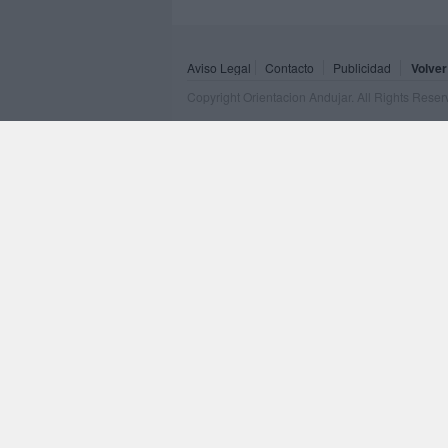
Aviso Legal
Contacto
Publicidad
Volver
Copyright Orientacion Andujar. All Rights Rese