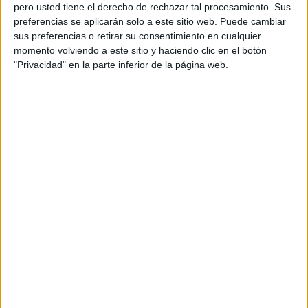
pero usted tiene el derecho de rechazar tal procesamiento. Sus
preferencias se aplicarán solo a este sitio web. Puede cambiar
sus preferencias o retirar su consentimiento en cualquier
momento volviendo a este sitio y haciendo clic en el botón
Acerca de orientacionandujar
"Privacidad" en la parte inferior de la página web.
Orientación Andújar no es solo un blog, es la apuesta
personal de dos profesores Ginés y Maribel, que
además de ser pareja, son los encargados de los
contenidos que encontramos dentro del blog y en el
cual, vuelcan la mayor parte del tiempo, que sus tareas
como docentes, y voluntarios en sus meses de verano
les permite.
DEJA UNA RESPUESTA
Tu dirección de correo electrónico no será
publicada.
Los campos obligatorios están marcados
con
*