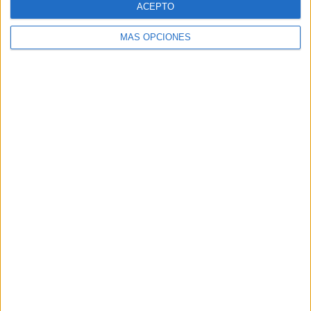
ACEPTO
MÁS OPCIONES
Buscar
Buscar
¿TE GUSTA NUESTRO MATERIAL?
Introduce tu email para unirte a otros
80.864 suscriptores.