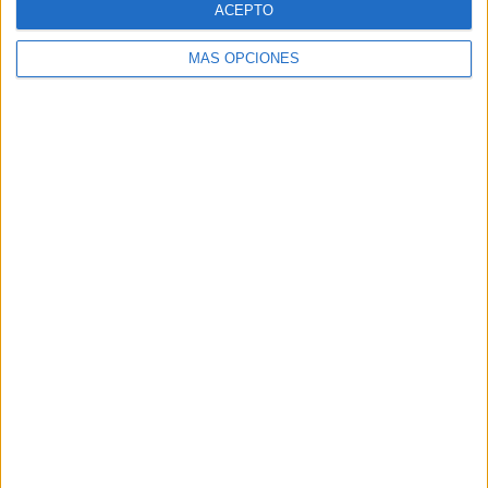
ACEPTO
MÁS OPCIONES
Buscar
Buscar
¿TE GUSTA NUESTRO MATERIAL?
Introduce tu email para unirte a otros
80.858 suscriptores.