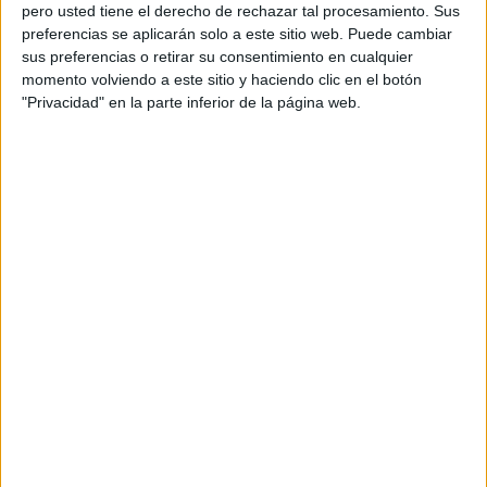
pero usted tiene el derecho de rechazar tal procesamiento. Sus
preferencias se aplicarán solo a este sitio web. Puede cambiar
sus preferencias o retirar su consentimiento en cualquier
momento volviendo a este sitio y haciendo clic en el botón
Acerca de orientacionandujar
"Privacidad" en la parte inferior de la página web.
Orientación Andújar no es solo un blog, es la apuesta
personal de dos profesores Ginés y Maribel, que
además de ser pareja, son los encargados de los
contenidos que encontramos dentro del blog y en el
cual, vuelcan la mayor parte del tiempo, que sus tareas
como docentes, y voluntarios en sus meses de verano
les permite.
DEJA UNA RESPUESTA
Tu dirección de correo electrónico no será
publicada.
Los campos obligatorios están marcados
con
*