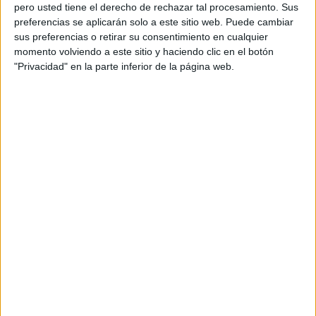
pero usted tiene el derecho de rechazar tal procesamiento. Sus
preferencias se aplicarán solo a este sitio web. Puede cambiar
sus preferencias o retirar su consentimiento en cualquier
momento volviendo a este sitio y haciendo clic en el botón
Acerca de orientacionandujar
"Privacidad" en la parte inferior de la página web.
Orientación Andújar no es solo un blog, es la apuesta
personal de dos profesores Ginés y Maribel, que
además de ser pareja, son los encargados de los
contenidos que encontramos dentro del blog y en el
cual, vuelcan la mayor parte del tiempo, que sus tareas
como docentes, y voluntarios en sus meses de verano
les permite.
DEJA UNA RESPUESTA
Tu dirección de correo electrónico no será
publicada.
Los campos obligatorios están marcados
con
*