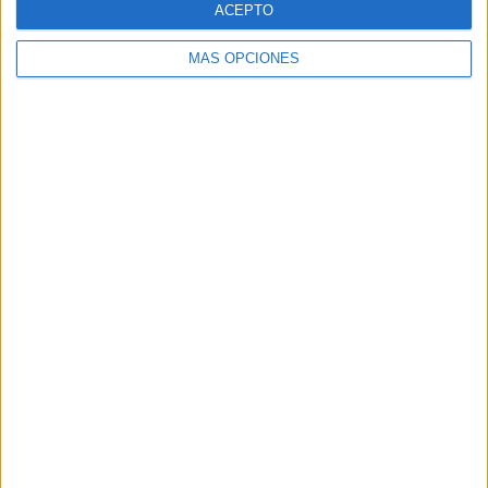
ACEPTO
MÁS OPCIONES
Buscar
Buscar
¿TE GUSTA NUESTRO MATERIAL?
Introduce tu email para unirte a otros
80.864 suscriptores.