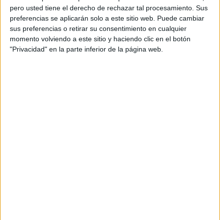
pero usted tiene el derecho de rechazar tal procesamiento. Sus
preferencias se aplicarán solo a este sitio web. Puede cambiar
sus preferencias o retirar su consentimiento en cualquier
momento volviendo a este sitio y haciendo clic en el botón
"Privacidad" en la parte inferior de la página web.
Acerca de orientacionandujar
Orientación Andújar no es solo un blog, es la apuesta
personal de dos profesores Ginés y Maribel, que
además de ser pareja, son los encargados de los
contenidos que encontramos dentro del blog y en el
cual, vuelcan la mayor parte del tiempo, que sus tareas
como docentes, y voluntarios en sus meses de verano
les permite.
DEJA UNA RESPUESTA
Tu dirección de correo electrónico no será