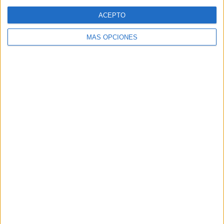
Web
ACEPTO
MÁS OPCIONES
Buscar
Buscar
¿TE GUSTA NUESTRO MATERIAL?