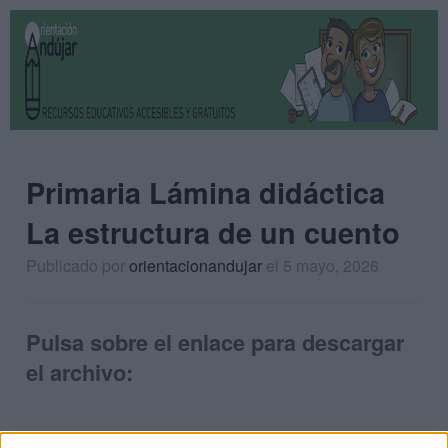
Primaria Lámina didáctica
La estructura de un cuento
Publicado por
orientacionandujar
el 5 mayo, 2026
Pulsa sobre el enlace para descargar
el archivo: