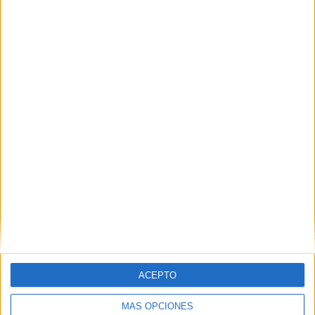
Nombre
*
Correo electrónico
*
Web
ACEPTO
MÁS OPCIONES