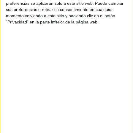
personal de dos profesores Ginés y Maribel, que
preferencias se aplicarán solo a este sitio web. Puede cambiar
además de ser pareja, son los encargados de los
sus preferencias o retirar su consentimiento en cualquier
momento volviendo a este sitio y haciendo clic en el botón
contenidos que encontramos dentro del blog y en el
"Privacidad" en la parte inferior de la página web.
cual, vuelcan la mayor parte del tiempo, que sus tareas
como docentes, y voluntarios en sus meses de verano
les permite.
DEJA UNA RESPUESTA
Tu dirección de correo electrónico no será
publicada.
Los campos obligatorios están marcados
con
*
Comentario
*