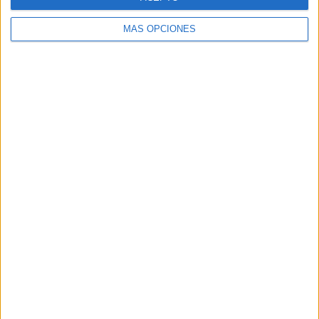
MÁS OPCIONES
Buscar
Buscar
¿TE GUSTA NUESTRO MATERIAL?
Introduce tu email para unirte a otros
80.861 suscriptores.