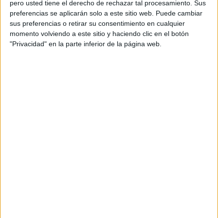
pero usted tiene el derecho de rechazar tal procesamiento. Sus
preferencias se aplicarán solo a este sitio web. Puede cambiar
sus preferencias o retirar su consentimiento en cualquier
Acerca de orientacionandujar
momento volviendo a este sitio y haciendo clic en el botón
Orientación Andújar no es solo un blog, es la apuesta
"Privacidad" en la parte inferior de la página web.
personal de dos profesores Ginés y Maribel, que
además de ser pareja, son los encargados de los
contenidos que encontramos dentro del blog y en el
cual, vuelcan la mayor parte del tiempo, que sus tareas
como docentes, y voluntarios en sus meses de verano
les permite.
DEJA UNA RESPUESTA
Tu dirección de correo electrónico no será
publicada.
Los campos obligatorios están marcados
con
*