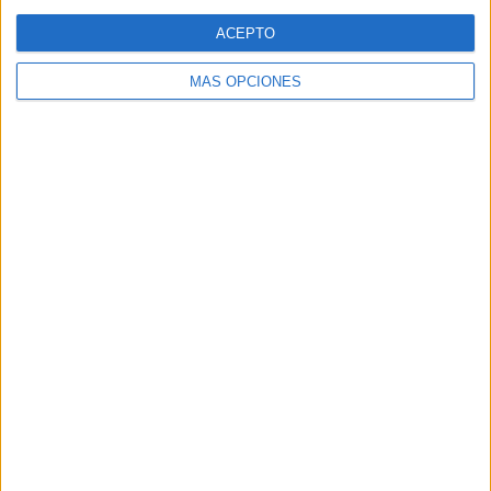
Web
ACEPTO
MÁS OPCIONES
Buscar
Buscar
¿TE GUSTA NUESTRO MATERIAL?