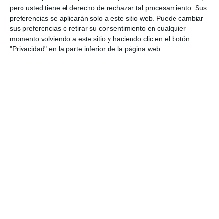
pero usted tiene el derecho de rechazar tal procesamiento. Sus
preferencias se aplicarán solo a este sitio web. Puede cambiar
sus preferencias o retirar su consentimiento en cualquier
momento volviendo a este sitio y haciendo clic en el botón
"Privacidad" en la parte inferior de la página web.
Acerca de orientacionandujar
Orientación Andújar no es solo un blog, es la apuesta
personal de dos profesores Ginés y Maribel, que
además de ser pareja, son los encargados de los
contenidos que encontramos dentro del blog y en el
cual, vuelcan la mayor parte del tiempo, que sus tareas
como docentes, y voluntarios en sus meses de verano
les permite.
DEJA UNA RESPUESTA
Tu dirección de correo electrónico no será