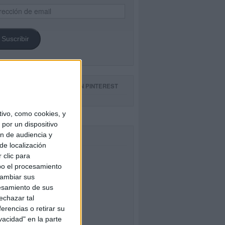
ección
il
Suscribir
GUE NUESTROS TABLEROS EN PINTEREST
ivo, como cookies, y
por un dispositivo
ón de audiencia y
CEBOOK
de localización
 clic para
bo el procesamiento
cambiar sus
esamiento de sus
echazar tal
erencias o retirar su
vacidad" en la parte