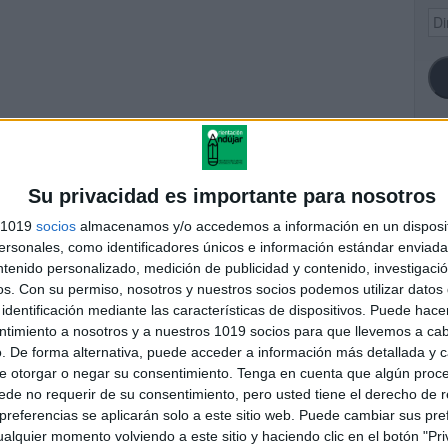
Dir
de
ema
SI
Su privacidad es importante para nosotros
s 1019
socios
almacenamos y/o accedemos a información en un disposit
 didáctica los climas del
sonales, como identificadores únicos e información estándar enviada 
mundo
ntenido personalizado, medición de publicidad y contenido, investigaci
FA
os.
Con su permiso, nosotros y nuestros socios podemos utilizar datos 
identificación mediante las características de dispositivos. Puede hacer
ntimiento a nosotros y a nuestros 1019 socios para que llevemos a ca
. De forma alternativa, puede acceder a información más detallada y 
andujar
e otorgar o negar su consentimiento.
Tenga en cuenta que algún proc
o un blog, es la apuesta personal de dos profesores Ginés y
de no requerir de su consentimiento, pero usted tiene el derecho de r
areja, son los encargados de los contenidos que encontramos
referencias se aplicarán solo a este sitio web. Puede cambiar sus pref
 vuelcan la mayor parte del tiempo, que sus tareas como docentes, y
alquier momento volviendo a este sitio y haciendo clic en el botón "Pri
verano les permite.