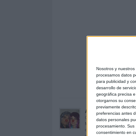
Nosotros y nuestro
Lámina
procesamos datos per
para publicidad y co
desarrollo de servici
geográfica precisa e 
otorgarnos su conse
previamente descrito
Acerca de orientacion
preferencias antes d
Orientación Andújar no es sol
datos personales pue
Maribel, que además de ser p
procesamiento. Sus p
dentro del blog y en el cual,
consentimiento en cu
voluntarios en sus meses de 