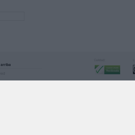
Calidad:
L
 arriba
rved