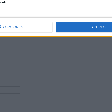
 web.
publicada.
Los campos obligatorios están marcados con
*
ÁS OPCIONES
ACEPTO