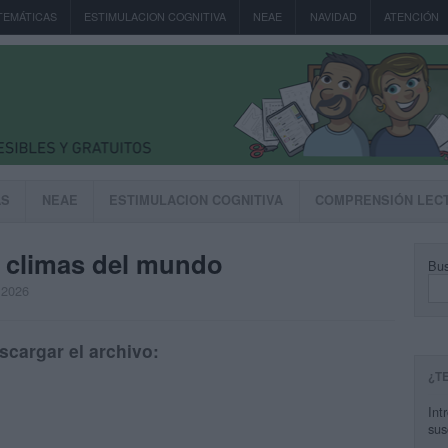
TEMÁTICAS
ESTIMULACION COGNITIVA
NEAE
NAVIDAD
ATENCIÓN
AS
NEAE
ESTIMULACION COGNITIVA
COMPRENSIÓN LEC
os climas del mundo
Bus
 2026
scargar el archivo:
¿T
Int
sus