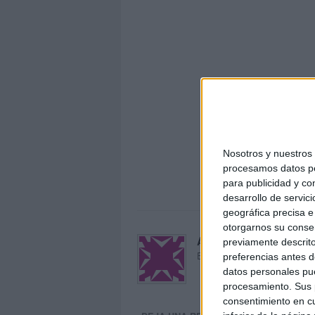
Nosotros y nuestro
procesamos datos per
Fichas 
para publicidad y co
desarrollo de servici
geográfica precisa e 
otorgarnos su conse
Acerca de María Oliva
previamente descrito
El autor no ha proporcionado
preferencias antes d
datos personales pue
procesamiento. Sus p
consentimiento en cu