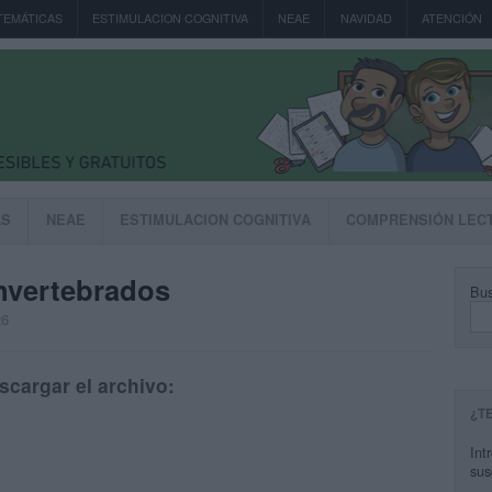
TEMÁTICAS
ESTIMULACION COGNITIVA
NEAE
NAVIDAD
ATENCIÓN
AS
NEAE
ESTIMULACION COGNITIVA
COMPRENSIÓN LEC
invertebrados
Bus
26
scargar el archivo:
¿T
Int
sus