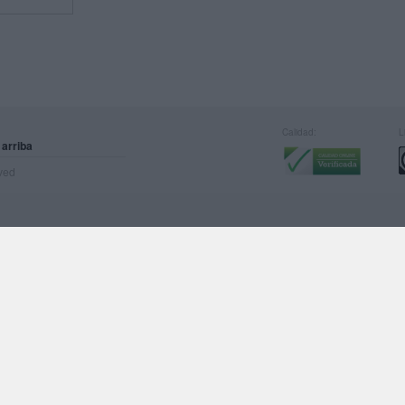
Calidad:
L
 arriba
rved