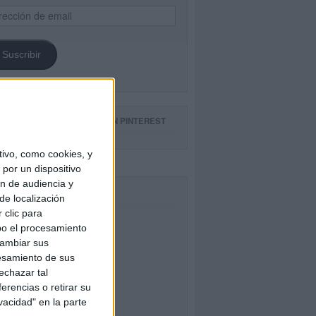
ección
il
Suscribir
GUE NUESTROS TABLEROS EN PINTEREST
ivo, como cookies, y
por un dispositivo
ón de audiencia y
CEBOOK
de localización
 clic para
bo el procesamiento
cambiar sus
esamiento de sus
echazar tal
erencias o retirar su
vacidad" en la parte