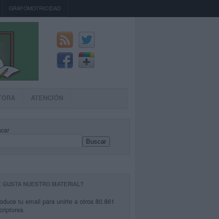
GRAFOMOTRICIDAD
TORA
ATENCIÓN
car
Buscar
E GUSTA NUESTRO MATERIAL?
roduce tu email para unirte a otros 80.861
criptores.