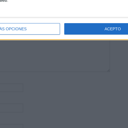
 web.
publicada.
Los campos obligatorios están marcados con
*
ÁS OPCIONES
ACEPTO