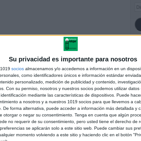
Dir
de
ema
SI
Su privacidad es importante para nosotros
s 1019
socios
almacenamos y/o accedemos a información en un disposit
sonales, como identificadores únicos e información estándar enviada 
explicativas invertebrados
ntenido personalizado, medición de publicidad y contenido, investigaci
FA
os.
Con su permiso, nosotros y nuestros socios podemos utilizar datos 
identificación mediante las características de dispositivos. Puede hacer
ntimiento a nosotros y a nuestros 1019 socios para que llevemos a ca
res
. De forma alternativa, puede acceder a información más detallada y 
 ninguna información.
e otorgar o negar su consentimiento.
Tenga en cuenta que algún proc
de no requerir de su consentimiento, pero usted tiene el derecho de r
referencias se aplicarán solo a este sitio web. Puede cambiar sus pref
alquier momento volviendo a este sitio y haciendo clic en el botón "Pri