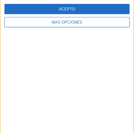
Web
ACEPTO
MÁS OPCIONES
Buscar
Buscar
¿TE GUSTA NUESTRO MATERIAL?