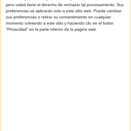
pero usted tiene el derecho de rechazar tal procesamiento. Sus
preferencias se aplicarán solo a este sitio web. Puede cambiar
sus preferencias o retirar su consentimiento en cualquier
momento volviendo a este sitio y haciendo clic en el botón
"Privacidad" en la parte inferior de la página web.
Acerca de orientacionandujar
Orientación Andújar no es solo un blog, es la apuesta
personal de dos profesores Ginés y Maribel, que
además de ser pareja, son los encargados de los
contenidos que encontramos dentro del blog y en el
cual, vuelcan la mayor parte del tiempo, que sus tareas
como docentes, y voluntarios en sus meses de verano
les permite.
DEJA UNA RESPUESTA
Tu dirección de correo electrónico no será