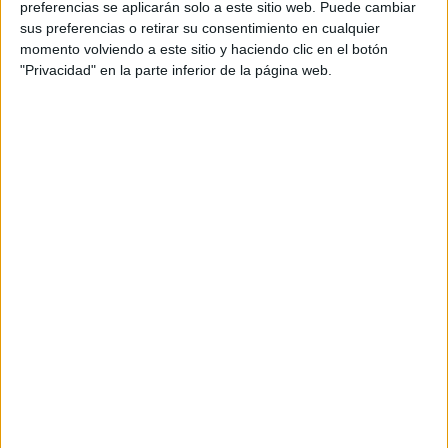
preferencias se aplicarán solo a este sitio web. Puede cambiar
sus preferencias o retirar su consentimiento en cualquier
momento volviendo a este sitio y haciendo clic en el botón
"Privacidad" en la parte inferior de la página web.
Acerca de María Olivares
El autor no ha proporcionado ninguna información.
DEJA UNA RESPUESTA
Tu dirección de correo electrónico no será
publicada.
Los campos obligatorios están marcados
con
*
Comentario
*