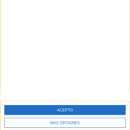
Nombre
*
Correo electrónico
*
Web
ACEPTO
MÁS OPCIONES