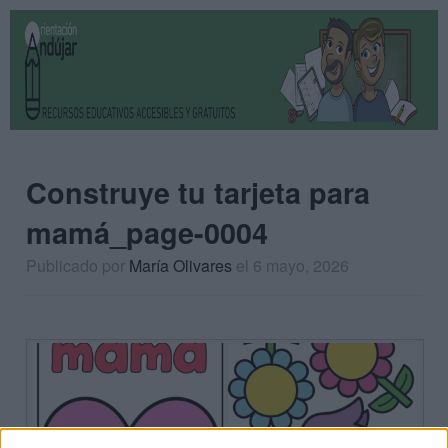
Construye tu tarjeta para
mamá_page-0004
Publicado por
María Olivares
el 6 mayo, 2026