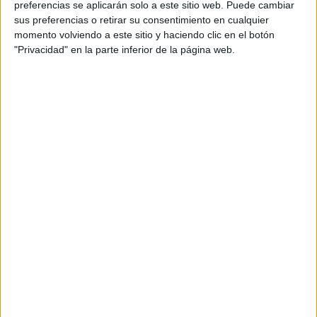
preferencias se aplicarán solo a este sitio web. Puede cambiar
sus preferencias o retirar su consentimiento en cualquier
momento volviendo a este sitio y haciendo clic en el botón
"Privacidad" en la parte inferior de la página web.
Acerca de María Olivares
El autor no ha proporcionado ninguna información.
DEJA UNA RESPUESTA
Tu dirección de correo electrónico no será
publicada.
Los campos obligatorios están marcados
con
*
Comentario
*