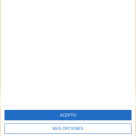
Nombre
*
Correo electrónico
*
Web
ACEPTO
MÁS OPCIONES