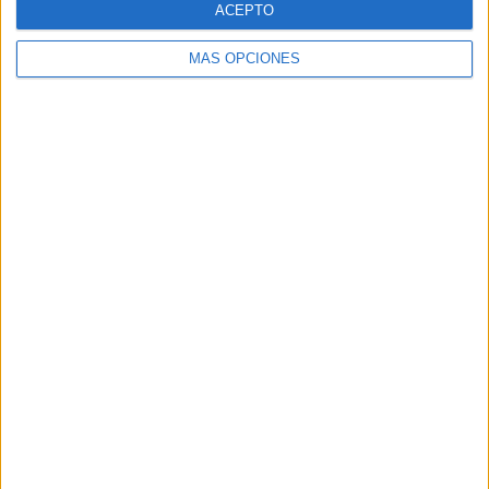
ACEPTO
MÁS OPCIONES
Buscar
Buscar
¿TE GUSTA NUESTRO MATERIAL?
Introduce tu email para unirte a otros
80.861 suscriptores.