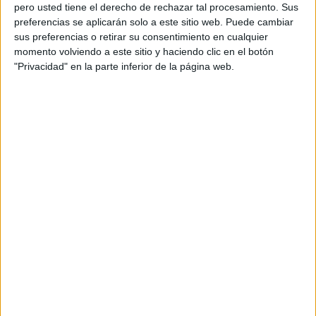
pero usted tiene el derecho de rechazar tal procesamiento. Sus
preferencias se aplicarán solo a este sitio web. Puede cambiar
sus preferencias o retirar su consentimiento en cualquier
momento volviendo a este sitio y haciendo clic en el botón
Acerca de orientacionandujar
"Privacidad" en la parte inferior de la página web.
Orientación Andújar no es solo un blog, es la apuesta
personal de dos profesores Ginés y Maribel, que
además de ser pareja, son los encargados de los
contenidos que encontramos dentro del blog y en el
cual, vuelcan la mayor parte del tiempo, que sus tareas
como docentes, y voluntarios en sus meses de verano
les permite.
DEJA UNA RESPUESTA
Tu dirección de correo electrónico no será
publicada.
Los campos obligatorios están marcados
con
*