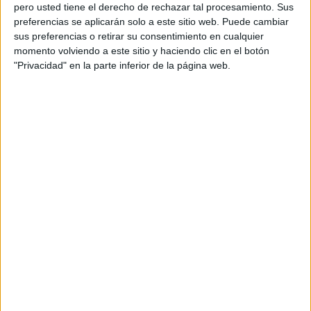
pero usted tiene el derecho de rechazar tal procesamiento. Sus
preferencias se aplicarán solo a este sitio web. Puede cambiar
sus preferencias o retirar su consentimiento en cualquier
momento volviendo a este sitio y haciendo clic en el botón
Acerca de orientacionandujar
"Privacidad" en la parte inferior de la página web.
Orientación Andújar no es solo un blog, es la apuesta
personal de dos profesores Ginés y Maribel, que
además de ser pareja, son los encargados de los
contenidos que encontramos dentro del blog y en el
cual, vuelcan la mayor parte del tiempo, que sus tareas
como docentes, y voluntarios en sus meses de verano
les permite.
DEJA UNA RESPUESTA
Tu dirección de correo electrónico no será
publicada.
Los campos obligatorios están marcados
con
*