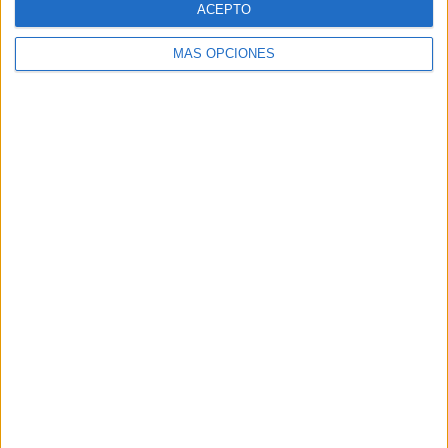
ACEPTO
MÁS OPCIONES
Buscar
Buscar
¿TE GUSTA NUESTRO MATERIAL?
Introduce tu email para unirte a otros
80.859 suscriptores.