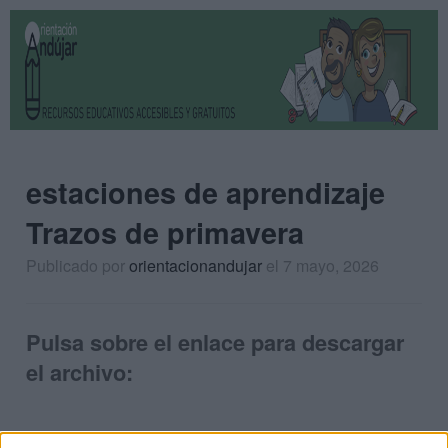
estaciones de aprendizaje
Trazos de primavera
Publicado por
orientacionandujar
el 7 mayo, 2026
Pulsa sobre el enlace para descargar
el archivo: