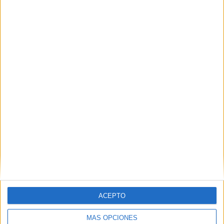
Nombre
*
Correo electrónico
*
Web
ACEPTO
MÁS OPCIONES