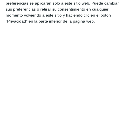
personal de dos profesores Ginés y Maribel, que
preferencias se aplicarán solo a este sitio web. Puede cambiar
además de ser pareja, son los encargados de los
sus preferencias o retirar su consentimiento en cualquier
momento volviendo a este sitio y haciendo clic en el botón
contenidos que encontramos dentro del blog y en el
"Privacidad" en la parte inferior de la página web.
cual, vuelcan la mayor parte del tiempo, que sus tareas
como docentes, y voluntarios en sus meses de verano
les permite.
DEJA UNA RESPUESTA
Tu dirección de correo electrónico no será
publicada.
Los campos obligatorios están marcados
con
*
Comentario
*