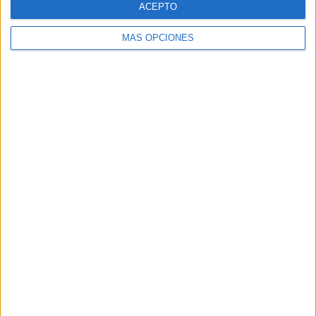
ACEPTO
MÁS OPCIONES
Buscar
Buscar
¿TE GUSTA NUESTRO MATERIAL?
Introduce tu email para unirte a otros
80.861 suscriptores.