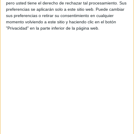
pero usted tiene el derecho de rechazar tal procesamiento. Sus
preferencias se aplicarán solo a este sitio web. Puede cambiar
sus preferencias o retirar su consentimiento en cualquier
momento volviendo a este sitio y haciendo clic en el botón
Acerca de orientacionandujar
"Privacidad" en la parte inferior de la página web.
Orientación Andújar no es solo un blog, es la apuesta
personal de dos profesores Ginés y Maribel, que
además de ser pareja, son los encargados de los
contenidos que encontramos dentro del blog y en el
cual, vuelcan la mayor parte del tiempo, que sus tareas
como docentes, y voluntarios en sus meses de verano
les permite.
DEJA UNA RESPUESTA
Tu dirección de correo electrónico no será
publicada.
Los campos obligatorios están marcados
con
*