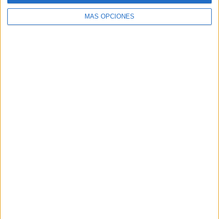
MÁS OPCIONES
Buscar
Buscar
¿TE GUSTA NUESTRO MATERIAL?
Introduce tu email para unirte a otros
80.870 suscriptores.
Dirección