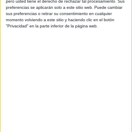
pero usted tiene el derecho de rechazar tal procesamiento. Sus
preferencias se aplicarán solo a este sitio web. Puede cambiar
Acerca de orientacionandujar
sus preferencias o retirar su consentimiento en cualquier
momento volviendo a este sitio y haciendo clic en el botón
Orientación Andújar no es solo un blog, es la apuesta
"Privacidad" en la parte inferior de la página web.
personal de dos profesores Ginés y Maribel, que
además de ser pareja, son los encargados de los
contenidos que encontramos dentro del blog y en el
cual, vuelcan la mayor parte del tiempo, que sus tareas
como docentes, y voluntarios en sus meses de verano
les permite.
DEJA UNA RESPUESTA
Tu dirección de correo electrónico no será
publicada.
Los campos obligatorios están marcados
con
*