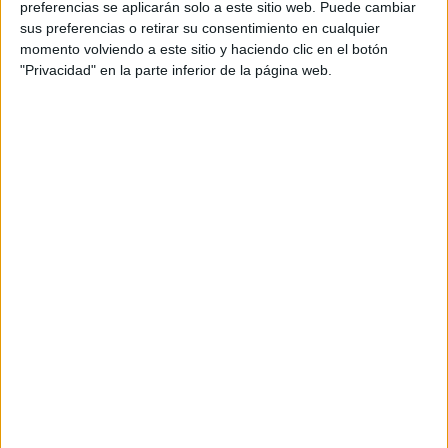
preferencias se aplicarán solo a este sitio web. Puede cambiar
sus preferencias o retirar su consentimiento en cualquier
momento volviendo a este sitio y haciendo clic en el botón
"Privacidad" en la parte inferior de la página web.
Acerca de María Olivares
El autor no ha proporcionado ninguna información.
DEJA UNA RESPUESTA
Tu dirección de correo electrónico no será
publicada.
Los campos obligatorios están marcados
con
*
Comentario
*