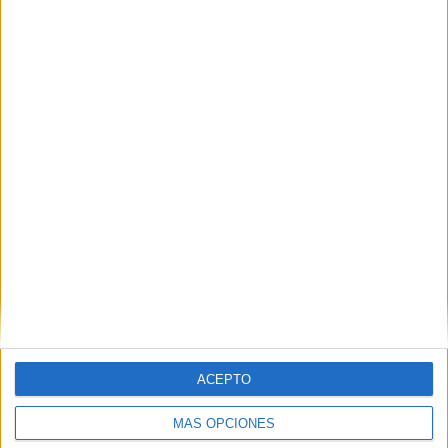
Nombre
*
Correo electrónico
*
Web
ACEPTO
MÁS OPCIONES