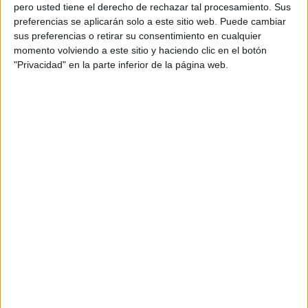
pero usted tiene el derecho de rechazar tal procesamiento. Sus
preferencias se aplicarán solo a este sitio web. Puede cambiar
sus preferencias o retirar su consentimiento en cualquier
momento volviendo a este sitio y haciendo clic en el botón
Acerca de orientacionandujar
"Privacidad" en la parte inferior de la página web.
Orientación Andújar no es solo un blog, es la apuesta
personal de dos profesores Ginés y Maribel, que
además de ser pareja, son los encargados de los
contenidos que encontramos dentro del blog y en el
cual, vuelcan la mayor parte del tiempo, que sus tareas
como docentes, y voluntarios en sus meses de verano
les permite.
DEJA UNA RESPUESTA
Tu dirección de correo electrónico no será
publicada.
Los campos obligatorios están marcados
con
*