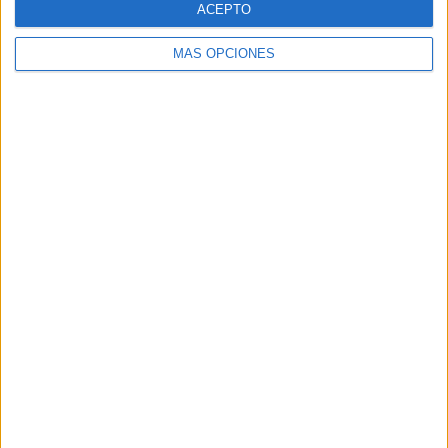
ACEPTO
MÁS OPCIONES
Buscar
Buscar
¿TE GUSTA NUESTRO MATERIAL?
Introduce tu email para unirte a otros
80.860 suscriptores.