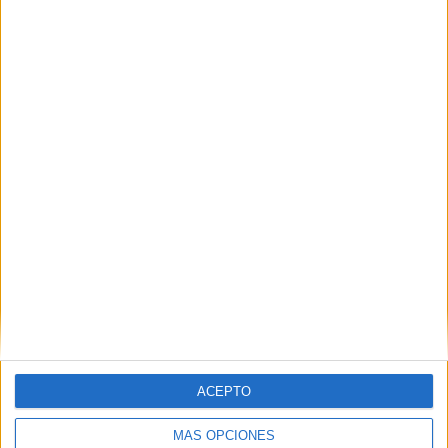
Nombre
*
Correo electrónico
*
Web
ACEPTO
MÁS OPCIONES