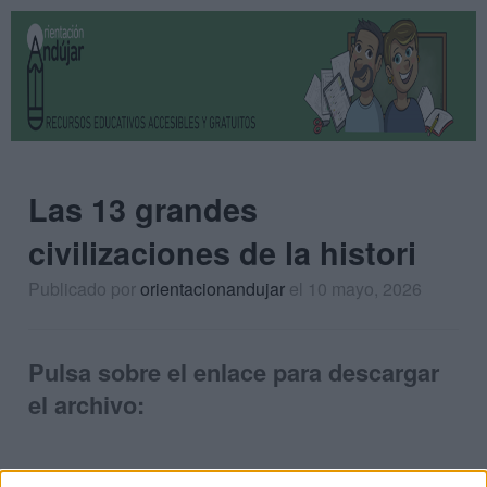
Las 13 grandes
civilizaciones de la histori
Publicado por
orientacionandujar
el 10 mayo, 2026
Pulsa sobre el enlace para descargar
el archivo: