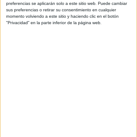
personal de dos profesores Ginés y Maribel, que
preferencias se aplicarán solo a este sitio web. Puede cambiar
además de ser pareja, son los encargados de los
sus preferencias o retirar su consentimiento en cualquier
momento volviendo a este sitio y haciendo clic en el botón
contenidos que encontramos dentro del blog y en el
"Privacidad" en la parte inferior de la página web.
cual, vuelcan la mayor parte del tiempo, que sus tareas
como docentes, y voluntarios en sus meses de verano
les permite.
DEJA UNA RESPUESTA
Tu dirección de correo electrónico no será
publicada.
Los campos obligatorios están marcados
con
*
Comentario
*