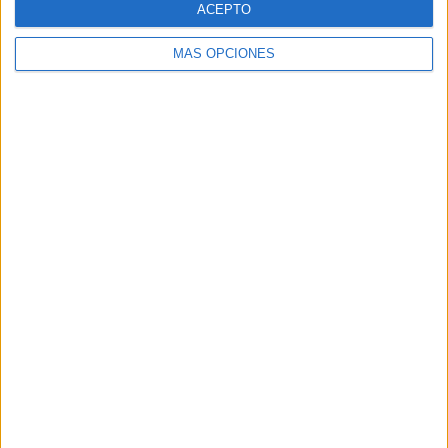
ACEPTO
MÁS OPCIONES
Buscar
Buscar
¿TE GUSTA NUESTRO MATERIAL?
Introduce tu email para unirte a otros
80.870 suscriptores.