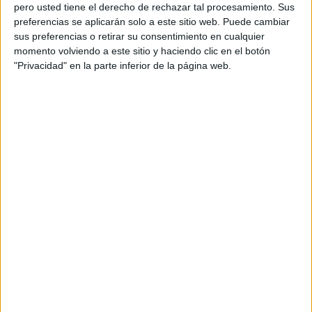
pero usted tiene el derecho de rechazar tal procesamiento. Sus
preferencias se aplicarán solo a este sitio web. Puede cambiar
sus preferencias o retirar su consentimiento en cualquier
momento volviendo a este sitio y haciendo clic en el botón
Acerca de orientacionandujar
"Privacidad" en la parte inferior de la página web.
Orientación Andújar no es solo un blog, es la apuesta
personal de dos profesores Ginés y Maribel, que
además de ser pareja, son los encargados de los
contenidos que encontramos dentro del blog y en el
cual, vuelcan la mayor parte del tiempo, que sus tareas
como docentes, y voluntarios en sus meses de verano
les permite.
DEJA UNA RESPUESTA
Tu dirección de correo electrónico no será
publicada.
Los campos obligatorios están marcados
con
*