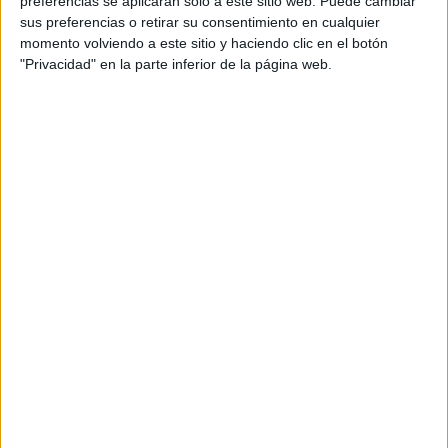
preferencias se aplicarán solo a este sitio web. Puede cambiar
sus preferencias o retirar su consentimiento en cualquier
Acerca de María Olivares
momento volviendo a este sitio y haciendo clic en el botón
"Privacidad" en la parte inferior de la página web.
El autor no ha proporcionado ninguna información.
DEJA UNA RESPUESTA
Tu dirección de correo electrónico no será
publicada.
Los campos obligatorios están marcados
con
*
Comentario
*