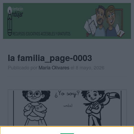
la familia_page-0003
Publicado por
María Olivares
el 8 mayo, 2026