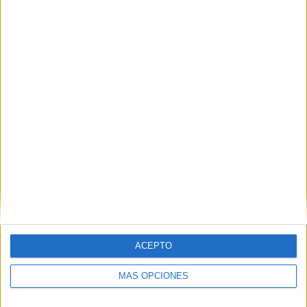
Nombre
*
Correo electrónico
*
Web
ACEPTO
MÁS OPCIONES