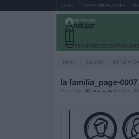
LENGUA
COMPRENSIÓN LECTORA
MA
INICIO
NAVIDAD
MATEMÁTIC
la familia_page-0007
Publicado por
María Olivares
el 8 mayo, 20