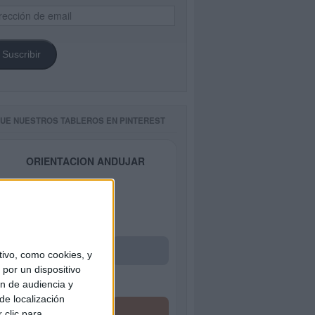
ección
il
Suscribir
GUE NUESTROS TABLEROS EN PINTEREST
ORIENTACION ANDUJAR
ivo, como cookies, y
por un dispositivo
ón de audiencia y
de localización
 clic para