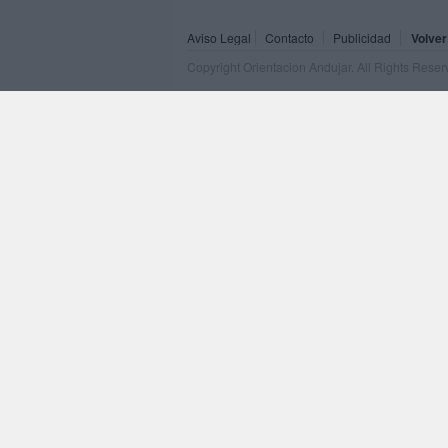
Aviso Legal
Contacto
Publicidad
Volver
Copyright Orientacion Andujar. All Rights Rese