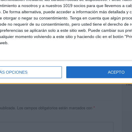
ntimiento a nosotros y a nuestros 1019 socios para que llevemos a ca
. De forma alternativa, puede acceder a información más detallada y 
e otorgar o negar su consentimiento.
Tenga en cuenta que algún proc
de no requerir de su consentimiento, pero usted tiene el derecho de r
referencias se aplicarán solo a este sitio web. Puede cambiar sus pref
alquier momento volviendo a este sitio y haciendo clic en el botón "Pri
 web.
res
 ninguna información.
ÁS OPCIONES
ACEPTO
FA
publicada.
Los campos obligatorios están marcados con
*