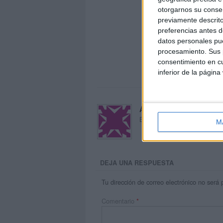
otorgarnos su conse
previamente descrito
preferencias antes d
datos personales pue
procesamiento. Sus p
consentimiento en cu
inferior de la página
Acerca de María Oliva
El autor no ha proporcionado
M
DEJA UNA RESPUESTA
Tu dirección de correo electrónico no será 
Comentario
*