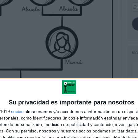
Dir
de
ema
SI
Su privacidad es importante para nosotros
s 1019
socios
almacenamos y/o accedemos a información en un disposit
sonales, como identificadores únicos e información estándar enviada 
ntenido personalizado, medición de publicidad y contenido, investigaci
os.
Con su permiso, nosotros y nuestros socios podemos utilizar datos 
identificación mediante las características de dispositivos. Puede hacer