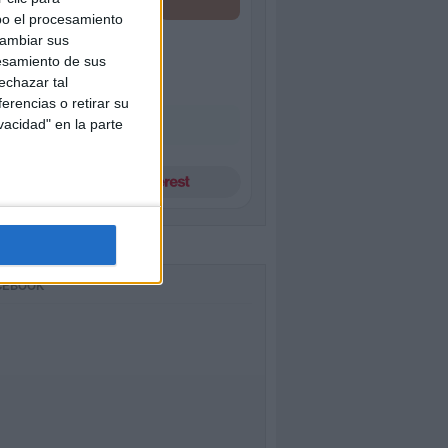
bo el procesamiento
cambiar sus
esamiento de sus
echazar tal
erencias o retirar su
vacidad" en la parte
Follow On 
CEBOOK