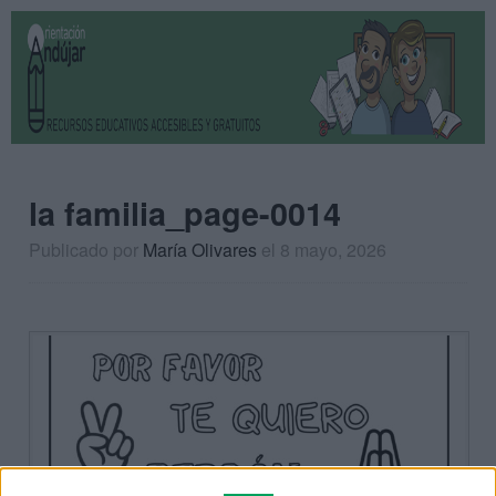
la familia_page-0014
Publicado por
María Olivares
el 8 mayo, 2026