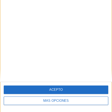
Nombre
*
Correo electrónico
*
Web
ACEPTO
MÁS OPCIONES