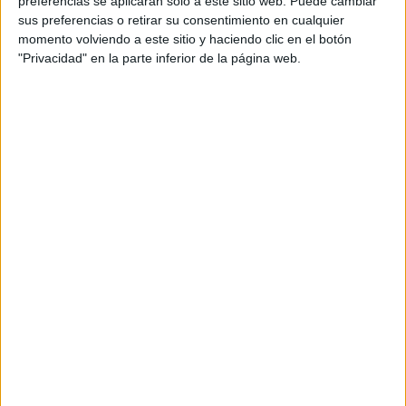
preferencias se aplicarán solo a este sitio web. Puede cambiar
sus preferencias o retirar su consentimiento en cualquier
Acerca de María Olivares
momento volviendo a este sitio y haciendo clic en el botón
"Privacidad" en la parte inferior de la página web.
El autor no ha proporcionado ninguna información.
DEJA UNA RESPUESTA
Tu dirección de correo electrónico no será
publicada.
Los campos obligatorios están marcados
con
*
Comentario
*