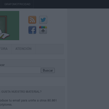
GRAFOMOTRICIDAD
TORA
ATENCIÓN
car
Buscar
E GUSTA NUESTRO MATERIAL?
roduce tu email para unirte a otros 80.861
criptores.