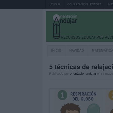
LENGUA
COMPRENSIÓN LECTORA
MA
INICIO
NAVIDAD
MATEMÁTIC
5 técnicas de relajac
Publicado por
orientacionandujar
el 11 mayo