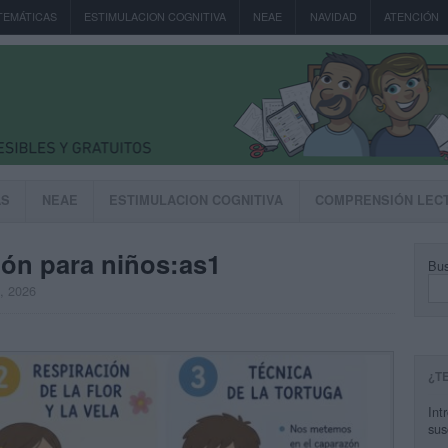
TEMÁTICAS
ESTIMULACION COGNITIVA
NEAE
NAVIDAD
ATENCIÓN
AS
NEAE
ESTIMULACION COGNITIVA
COMPRENSIÓN LEC
ión para niños:as1
Bus
, 2026
¿T
Int
sus