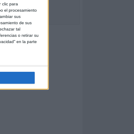
 clic para
bo el procesamiento
cambiar sus
esamiento de sus
echazar tal
erencias o retirar su
vacidad" en la parte