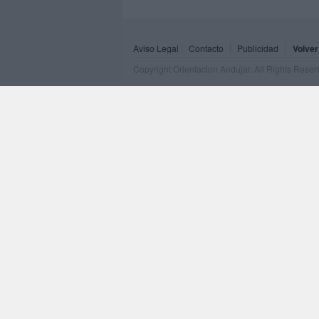
Aviso Legal
Contacto
Publicidad
Volver
Copyright Orientacion Andujar. All Rights Rese