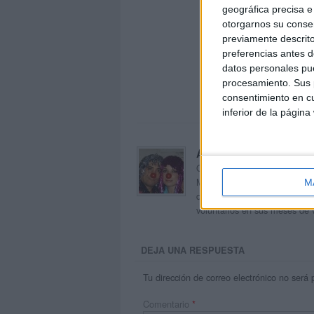
geográfica precisa e 
otorgarnos su conse
previamente descrito
preferencias antes d
datos personales pue
procesamiento. Sus p
consentimiento en cu
inferior de la página
Acerca de orientacion
Orientación Andújar no es sol
Maribel, que además de ser p
M
dentro del blog y en el cual,
voluntarios en sus meses de 
DEJA UNA RESPUESTA
Tu dirección de correo electrónico no será 
Comentario
*