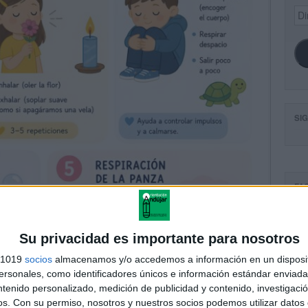
Dir
de
ema
SI
FA
Su privacidad es importante para nosotros
s 1019
socios
almacenamos y/o accedemos a información en un disposit
sonales, como identificadores únicos e información estándar enviada 
ntenido personalizado, medición de publicidad y contenido, investigaci
os.
Con su permiso, nosotros y nuestros socios podemos utilizar datos 