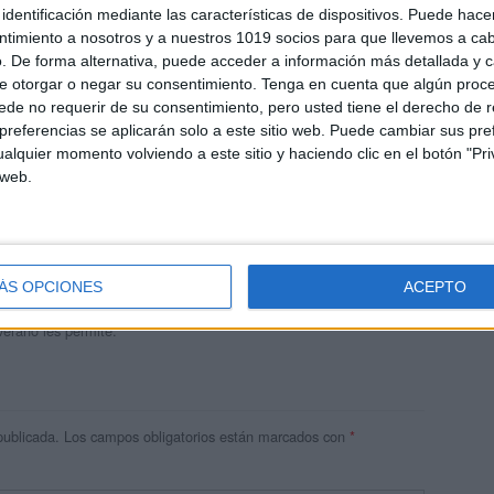
identificación mediante las características de dispositivos. Puede hacer
ntimiento a nosotros y a nuestros 1019 socios para que llevemos a ca
. De forma alternativa, puede acceder a información más detallada y 
e otorgar o negar su consentimiento.
Tenga en cuenta que algún proc
de no requerir de su consentimiento, pero usted tiene el derecho de r
referencias se aplicarán solo a este sitio web. Puede cambiar sus pref
alquier momento volviendo a este sitio y haciendo clic en el botón "Pri
 web.
andujar
o un blog, es la apuesta personal de dos profesores Ginés y
areja, son los encargados de los contenidos que encontramos
ÁS OPCIONES
ACEPTO
 vuelcan la mayor parte del tiempo, que sus tareas como docentes, y
verano les permite.
publicada.
Los campos obligatorios están marcados con
*