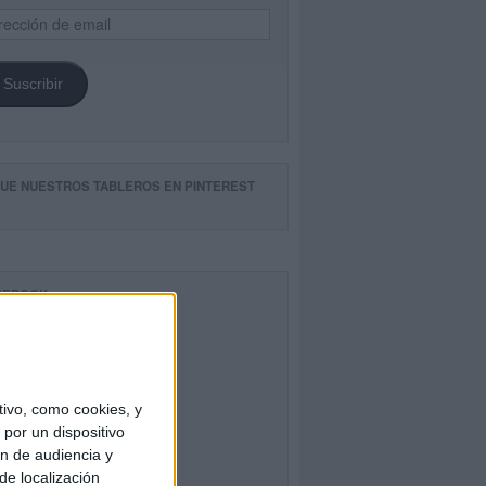
ección
il
Suscribir
GUE NUESTROS TABLEROS EN PINTEREST
CEBOOK
ivo, como cookies, y
por un dispositivo
ón de audiencia y
de localización