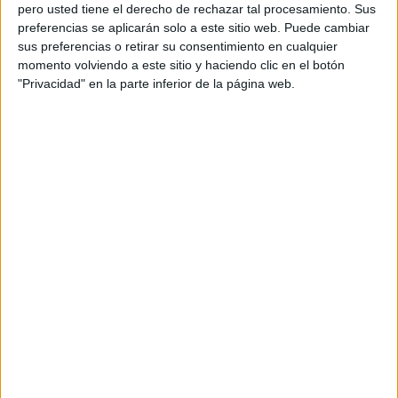
pero usted tiene el derecho de rechazar tal procesamiento. Sus
preferencias se aplicarán solo a este sitio web. Puede cambiar
sus preferencias o retirar su consentimiento en cualquier
momento volviendo a este sitio y haciendo clic en el botón
Acerca de orientacionandujar
"Privacidad" en la parte inferior de la página web.
Orientación Andújar no es solo un blog, es la apuesta
personal de dos profesores Ginés y Maribel, que
además de ser pareja, son los encargados de los
contenidos que encontramos dentro del blog y en el
cual, vuelcan la mayor parte del tiempo, que sus tareas
como docentes, y voluntarios en sus meses de verano
les permite.
DEJA UNA RESPUESTA
Tu dirección de correo electrónico no será
publicada.
Los campos obligatorios están marcados
con
*