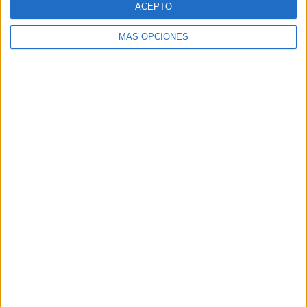
ACEPTO
MÁS OPCIONES
Buscar
Buscar
¿TE GUSTA NUESTRO MATERIAL?
Introduce tu email para unirte a otros
80.862 suscriptores.