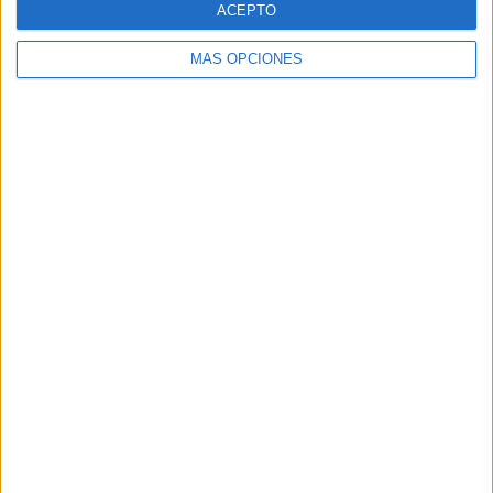
ACEPTO
MÁS OPCIONES
Buscar
Buscar
¿TE GUSTA NUESTRO MATERIAL?
Introduce tu email para unirte a otros
80.870 suscriptores.