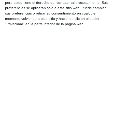
pero usted tiene el derecho de rechazar tal procesamiento. Sus
preferencias se aplicarán solo a este sitio web. Puede cambiar
sus preferencias o retirar su consentimiento en cualquier
momento volviendo a este sitio y haciendo clic en el botón
Acerca de orientacionandujar
"Privacidad" en la parte inferior de la página web.
Orientación Andújar no es solo un blog, es la apuesta
personal de dos profesores Ginés y Maribel, que
además de ser pareja, son los encargados de los
contenidos que encontramos dentro del blog y en el
cual, vuelcan la mayor parte del tiempo, que sus tareas
como docentes, y voluntarios en sus meses de verano
les permite.
DEJA UNA RESPUESTA
Tu dirección de correo electrónico no será
publicada.
Los campos obligatorios están marcados
con
*