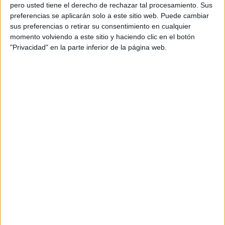
pero usted tiene el derecho de rechazar tal procesamiento. Sus
preferencias se aplicarán solo a este sitio web. Puede cambiar
sus preferencias o retirar su consentimiento en cualquier
momento volviendo a este sitio y haciendo clic en el botón
Acerca de orientacionandujar
"Privacidad" en la parte inferior de la página web.
Orientación Andújar no es solo un blog, es la apuesta
personal de dos profesores Ginés y Maribel, que
además de ser pareja, son los encargados de los
contenidos que encontramos dentro del blog y en el
cual, vuelcan la mayor parte del tiempo, que sus tareas
como docentes, y voluntarios en sus meses de verano
les permite.
DEJA UNA RESPUESTA
Tu dirección de correo electrónico no será
publicada.
Los campos obligatorios están marcados
con
*