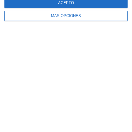
ACEPTO
MÁS OPCIONES
Buscar
Buscar
¿TE GUSTA NUESTRO MATERIAL?
Introduce tu email para unirte a otros
80.852 suscriptores.