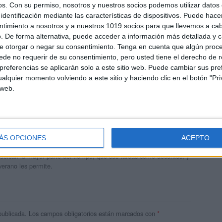
os.
Con su permiso, nosotros y nuestros socios podemos utilizar datos 
identificación mediante las características de dispositivos. Puede hacer
ntimiento a nosotros y a nuestros 1019 socios para que llevemos a ca
. De forma alternativa, puede acceder a información más detallada y 
e otorgar o negar su consentimiento.
Tenga en cuenta que algún proc
de no requerir de su consentimiento, pero usted tiene el derecho de r
referencias se aplicarán solo a este sitio web. Puede cambiar sus pref
alquier momento volviendo a este sitio y haciendo clic en el botón "Pri
 web.
andujar
o un blog, es la apuesta personal de dos profesores Ginés y
ÁS OPCIONES
ACEPTO
areja, son los encargados de los contenidos que encontramos
 vuelcan la mayor parte del tiempo, que sus tareas como docentes, y
verano les permite.
publicada.
Los campos obligatorios están marcados con
*