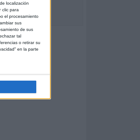
de localización
 clic para
bo el procesamiento
cambiar sus
esamiento de sus
echazar tal
erencias o retirar su
vacidad" en la parte