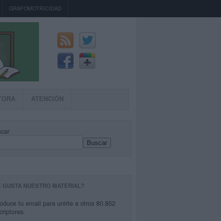
GRAFOMOTRICIDAD
TORA
ATENCIÓN
car
Buscar
E GUSTA NUESTRO MATERIAL?
roduce tu email para unirte a otros 80.852
criptores.