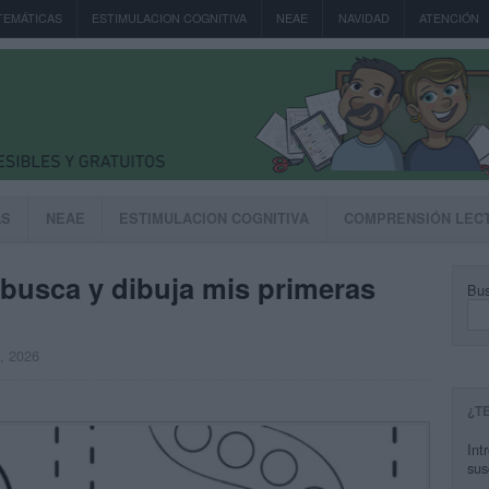
TEMÁTICAS
ESTIMULACION COGNITIVA
NEAE
NAVIDAD
ATENCIÓN
AS
NEAE
ESTIMULACION COGNITIVA
COMPRENSIÓN LEC
a busca y dibuja mis primeras
Bus
, 2026
¿T
Int
sus