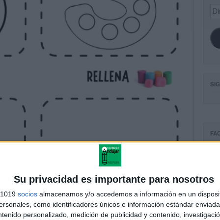
Dir
de
ema
SI
FA
Su privacidad es importante para nosotros
s 1019
socios
almacenamos y/o accedemos a información en un disposit
sonales, como identificadores únicos e información estándar enviada 
ntenido personalizado, medición de publicidad y contenido, investigaci