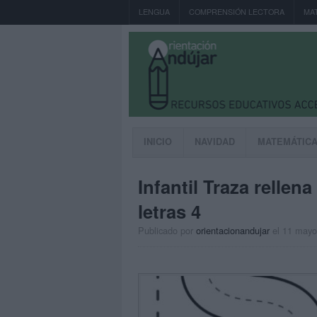
LENGUA
COMPRENSIÓN LECTORA
MA
INICIO
NAVIDAD
MATEMÁTIC
Infantil Traza rellen
letras 4
Publicado por
orientacionandujar
el 11 mayo