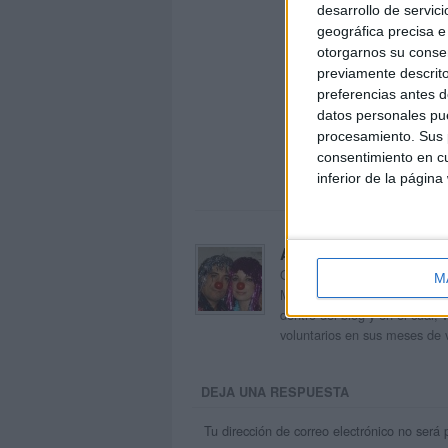
desarrollo de servici
geográfica precisa e 
otorgarnos su conse
previamente descrito
preferencias antes d
datos personales pue
procesamiento. Sus p
consentimiento en cu
inferior de la página
Acerca de orientacion
Orientación Andújar no es sol
M
Maribel, que además de ser p
dentro del blog y en el cual,
voluntarios en sus meses de 
DEJA UNA RESPUESTA
Tu dirección de correo electrónico no será 