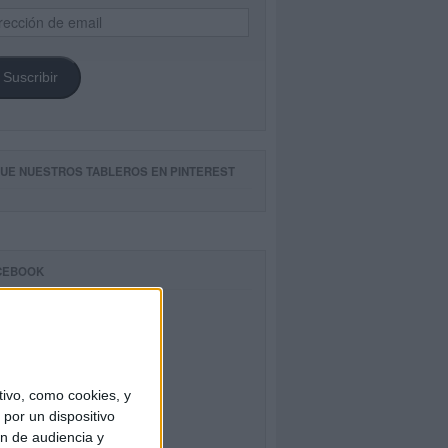
ección
il
Suscribir
GUE NUESTROS TABLEROS EN PINTEREST
CEBOOK
ivo, como cookies, y
por un dispositivo
ón de audiencia y