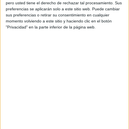
pero usted tiene el derecho de rechazar tal procesamiento. Sus
preferencias se aplicarán solo a este sitio web. Puede cambiar
sus preferencias o retirar su consentimiento en cualquier
momento volviendo a este sitio y haciendo clic en el botón
Acerca de orientacionandujar
"Privacidad" en la parte inferior de la página web.
Orientación Andújar no es solo un blog, es la apuesta
personal de dos profesores Ginés y Maribel, que
además de ser pareja, son los encargados de los
contenidos que encontramos dentro del blog y en el
cual, vuelcan la mayor parte del tiempo, que sus tareas
como docentes, y voluntarios en sus meses de verano
les permite.
DEJA UNA RESPUESTA
Tu dirección de correo electrónico no será
publicada.
Los campos obligatorios están marcados
con
*