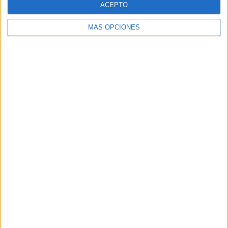
ACEPTO
MÁS OPCIONES
Buscar
Buscar
¿TE GUSTA NUESTRO MATERIAL?
Introduce tu email para unirte a otros
80.871 suscriptores.