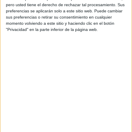
pero usted tiene el derecho de rechazar tal procesamiento. Sus
preferencias se aplicarán solo a este sitio web. Puede cambiar
sus preferencias o retirar su consentimiento en cualquier
momento volviendo a este sitio y haciendo clic en el botón
"Privacidad" en la parte inferior de la página web.
Acerca de orientacionandujar
Orientación Andújar no es solo un blog, es la apuesta
personal de dos profesores Ginés y Maribel, que
además de ser pareja, son los encargados de los
contenidos que encontramos dentro del blog y en el
cual, vuelcan la mayor parte del tiempo, que sus tareas
como docentes, y voluntarios en sus meses de verano
les permite.
DEJA UNA RESPUESTA
Tu dirección de correo electrónico no será