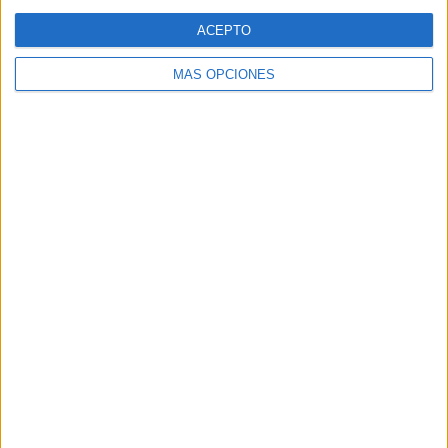
Web
ACEPTO
MÁS OPCIONES
Buscar
Buscar
¿TE GUSTA NUESTRO MATERIAL?