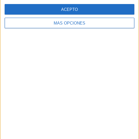
Web
ACEPTO
MÁS OPCIONES
Buscar
Buscar
¿TE GUSTA NUESTRO MATERIAL?