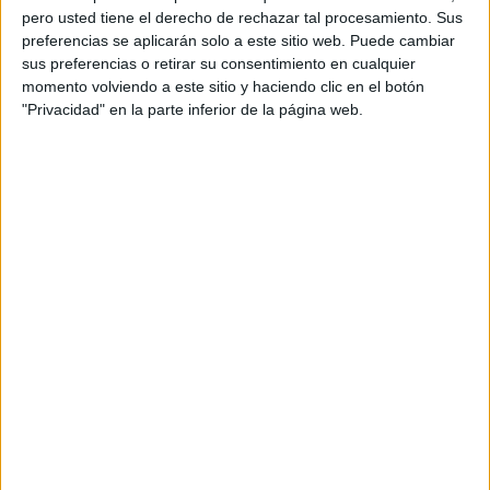
pero usted tiene el derecho de rechazar tal procesamiento. Sus
preferencias se aplicarán solo a este sitio web. Puede cambiar
sus preferencias o retirar su consentimiento en cualquier
momento volviendo a este sitio y haciendo clic en el botón
"Privacidad" en la parte inferior de la página web.
Acerca de orientacionandujar
Orientación Andújar no es solo un blog, es la apuesta
personal de dos profesores Ginés y Maribel, que
además de ser pareja, son los encargados de los
contenidos que encontramos dentro del blog y en el
cual, vuelcan la mayor parte del tiempo, que sus tareas
como docentes, y voluntarios en sus meses de verano
les permite.
DEJA UNA RESPUESTA
Tu dirección de correo electrónico no será