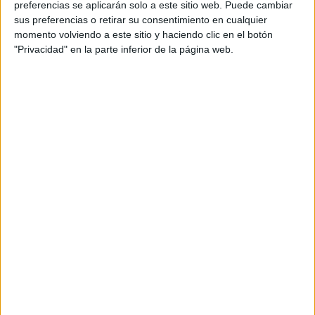
preferencias se aplicarán solo a este sitio web. Puede cambiar
sus preferencias o retirar su consentimiento en cualquier
momento volviendo a este sitio y haciendo clic en el botón
"Privacidad" en la parte inferior de la página web.
Acerca de María Olivares
El autor no ha proporcionado ninguna información.
DEJA UNA RESPUESTA
Tu dirección de correo electrónico no será
publicada.
Los campos obligatorios están marcados
con
*
Comentario
*