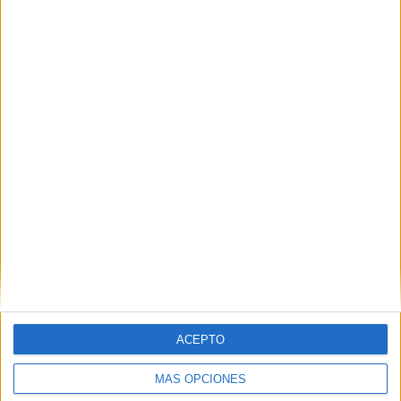
Nombre
*
Correo electrónico
*
Web
ACEPTO
MÁS OPCIONES