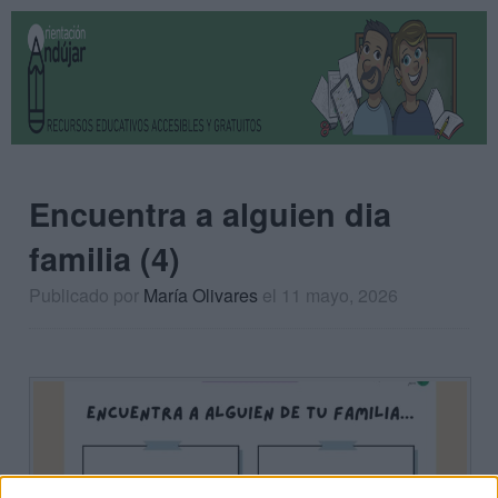
Encuentra a alguien dia
familia (4)
Publicado por
María Olivares
el 11 mayo, 2026