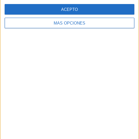
Web
ACEPTO
MÁS OPCIONES
Buscar
Buscar
¿TE GUSTA NUESTRO MATERIAL?