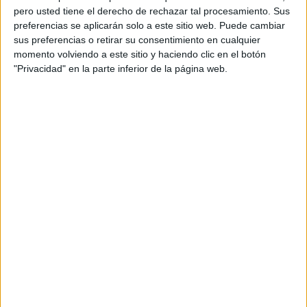
pero usted tiene el derecho de rechazar tal procesamiento. Sus
preferencias se aplicarán solo a este sitio web. Puede cambiar
sus preferencias o retirar su consentimiento en cualquier
momento volviendo a este sitio y haciendo clic en el botón
"Privacidad" en la parte inferior de la página web.
Acerca de orientacionandujar
Orientación Andújar no es solo un blog, es la apuesta
personal de dos profesores Ginés y Maribel, que
además de ser pareja, son los encargados de los
contenidos que encontramos dentro del blog y en el
cual, vuelcan la mayor parte del tiempo, que sus tareas
como docentes, y voluntarios en sus meses de verano
les permite.
DEJA UNA RESPUESTA
Tu dirección de correo electrónico no será