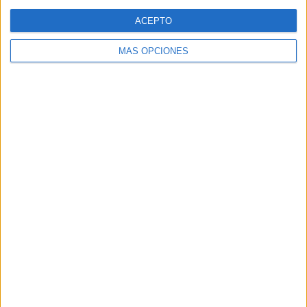
Web
ACEPTO
MÁS OPCIONES
Buscar
Buscar
¿TE GUSTA NUESTRO MATERIAL?