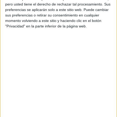
pero usted tiene el derecho de rechazar tal procesamiento. Sus
preferencias se aplicarán solo a este sitio web. Puede cambiar
sus preferencias o retirar su consentimiento en cualquier
momento volviendo a este sitio y haciendo clic en el botón
"Privacidad" en la parte inferior de la página web.
Acerca de orientacionandujar
Orientación Andújar no es solo un blog, es la apuesta
personal de dos profesores Ginés y Maribel, que
además de ser pareja, son los encargados de los
contenidos que encontramos dentro del blog y en el
cual, vuelcan la mayor parte del tiempo, que sus tareas
como docentes, y voluntarios en sus meses de verano
les permite.
DEJA UNA RESPUESTA
Tu dirección de correo electrónico no será