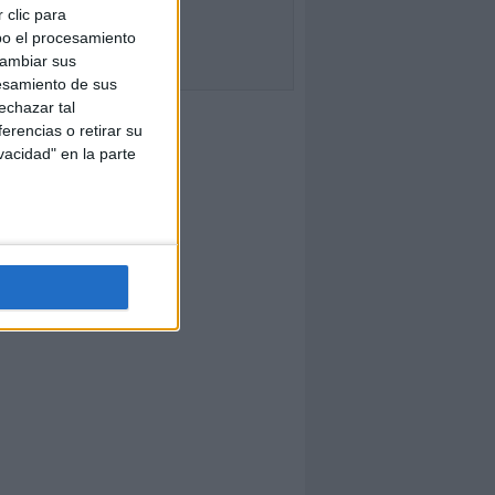
 clic para
bo el procesamiento
cambiar sus
esamiento de sus
echazar tal
erencias o retirar su
vacidad" en la parte