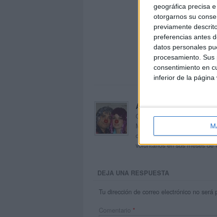
geográfica precisa e 
otorgarnos su conse
previamente descrito
preferencias antes d
datos personales pue
procesamiento. Sus p
consentimiento en cu
inferior de la página
Acerca de orientacion
Orientación Andújar no es sol
Maribel, que además de ser p
M
dentro del blog y en el cual,
voluntarios en sus meses de 
DEJA UNA RESPUESTA
Tu dirección de correo electrónico no será 
Comentario
*