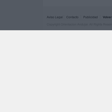
Aviso Legal
Contacto
Publicidad
Volver
Copyright Orientacion Andujar. All Rights Rese