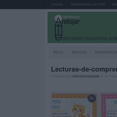
LENGUA
COMPRENSIÓN LECTORA
MA
INICIO
NAVIDAD
MATEMÁTIC
Lecturas-de-compren
Publicado por
orientacionandujar
el 10 mayo