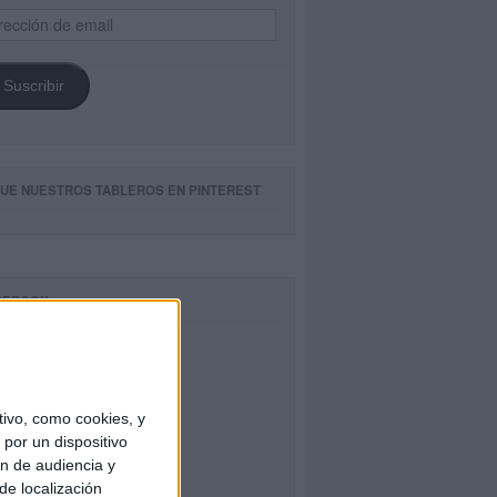
ección
il
Suscribir
GUE NUESTROS TABLEROS EN PINTEREST
CEBOOK
ivo, como cookies, y
por un dispositivo
ón de audiencia y
de localización