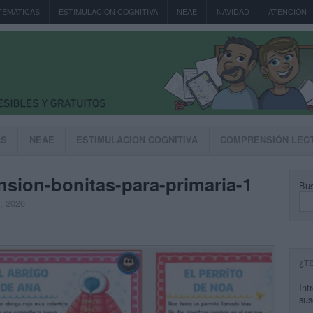
TEMÁTICAS
ESTIMULACION COGNITIVA
NEAE
NAVIDAD
ATENCIÓN
AS
NEAE
ESTIMULACION COGNITIVA
COMPRENSIÓN LEC
sion-bonitas-para-primaria-1
Bus
, 2026
¿T
Int
sus