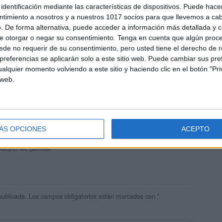
identificación mediante las características de dispositivos. Puede hacer
ntimiento a nosotros y a nuestros 1017 socios para que llevemos a ca
. De forma alternativa, puede acceder a información más detallada y 
e otorgar o negar su consentimiento.
Tenga en cuenta que algún proc
de no requerir de su consentimiento, pero usted tiene el derecho de r
referencias se aplicarán solo a este sitio web. Puede cambiar sus pref
alquier momento volviendo a este sitio y haciendo clic en el botón "Pri
 web.
andujar
o un blog, es la apuesta personal de dos profesores Ginés y
areja, son los encargados de los contenidos que encontramos
ÁS OPCIONES
ACEPTO
 vuelcan la mayor parte del tiempo, que sus tareas como docentes, y
verano les permite.
publicada.
Los campos obligatorios están marcados con
*