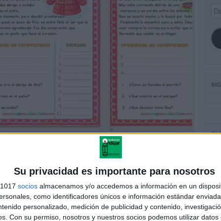
Dir
de
ema
SI
FA
Su privacidad es importante para nosotros
s 1017
socios
almacenamos y/o accedemos a información en un disposit
sonales, como identificadores únicos e información estándar enviada 
ntenido personalizado, medición de publicidad y contenido, investigaci
os.
Con su permiso, nosotros y nuestros socios podemos utilizar datos 