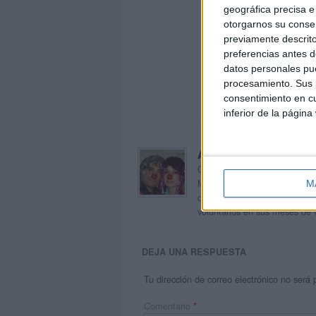
geográfica precisa e 
otorgarnos su conse
previamente descrito
preferencias antes d
datos personales pue
procesamiento. Sus p
consentimiento en cu
inferior de la página
Acerca de orientacion
Orientación Andújar no es sol
Maribel, que además de ser p
M
dentro del blog y en el cual,
voluntarios en sus meses de 
DEJA UNA RESPUESTA
Tu dirección de correo electrónico no será 
Comentario
*