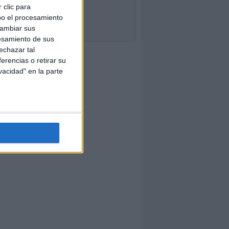
 clic para
bo el procesamiento
cambiar sus
esamiento de sus
echazar tal
erencias o retirar su
vacidad" en la parte