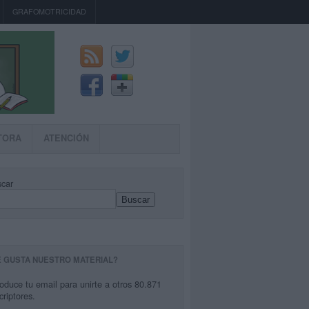
GRAFOMOTRICIDAD
TORA
ATENCIÓN
car
Buscar
E GUSTA NUESTRO MATERIAL?
roduce tu email para unirte a otros 80.871
criptores.