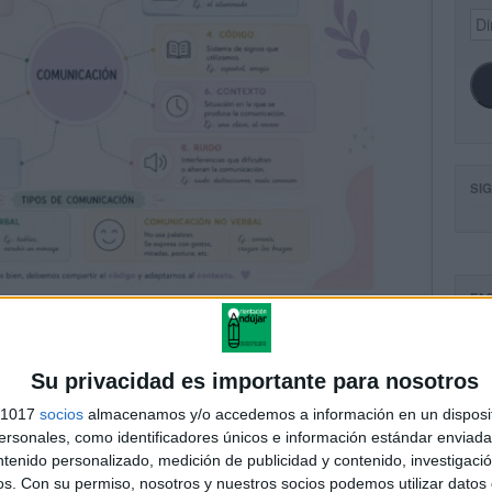
Dir
de
ema
SI
FA
Su privacidad es importante para nosotros
s 1017
socios
almacenamos y/o accedemos a información en un disposit
sonales, como identificadores únicos e información estándar enviada 
ntenido personalizado, medición de publicidad y contenido, investigaci
os.
Con su permiso, nosotros y nuestros socios podemos utilizar datos 