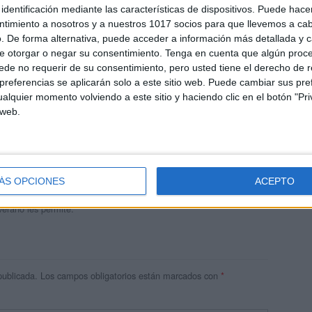
identificación mediante las características de dispositivos. Puede hacer
ntimiento a nosotros y a nuestros 1017 socios para que llevemos a ca
. De forma alternativa, puede acceder a información más detallada y 
e otorgar o negar su consentimiento.
Tenga en cuenta que algún proc
de no requerir de su consentimiento, pero usted tiene el derecho de r
referencias se aplicarán solo a este sitio web. Puede cambiar sus pref
alquier momento volviendo a este sitio y haciendo clic en el botón "Pri
 web.
andujar
o un blog, es la apuesta personal de dos profesores Ginés y
areja, son los encargados de los contenidos que encontramos
ÁS OPCIONES
ACEPTO
 vuelcan la mayor parte del tiempo, que sus tareas como docentes, y
verano les permite.
publicada.
Los campos obligatorios están marcados con
*