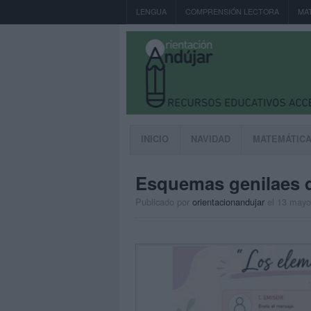
LENGUA
COMPRENSIÓN LECTORA
MA
INICIO
NAVIDAD
MATEMÁTIC
Esquemas genilaes d
Publicado por
orientacionandujar
el 13 mayo