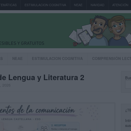
TEMÁTICAS
ESTIMULACION COGNITIVA
NEAE
NAVIDAD
ATENCIÓN
AS
NEAE
ESTIMULACION COGNITIVA
COMPRENSIÓN LEC
e Lengua y Literatura 2
Bus
, 2026
¿T
Int
sus