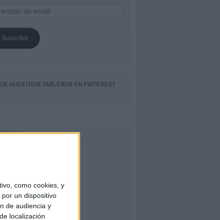
ección
il
Suscribir
GUE NUESTROS TABLEROS EN PINTEREST
CEBOOK
ivo, como cookies, y
por un dispositivo
ón de audiencia y
de localización