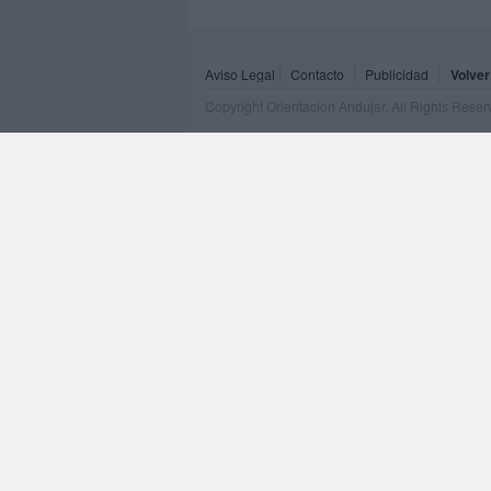
Aviso Legal
Contacto
Publicidad
Volver
Copyright Orientacion Andujar. All Rights Rese