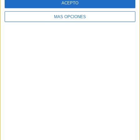
ACEPTO
MÁS OPCIONES
Buscar
Buscar
¿TE GUSTA NUESTRO MATERIAL?
Introduce tu email para unirte a otros
80.859 suscriptores.