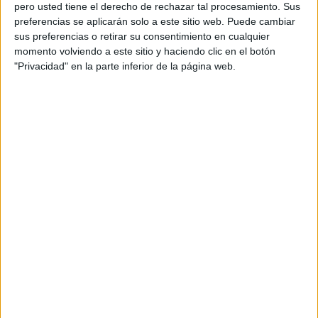
pero usted tiene el derecho de rechazar tal procesamiento. Sus
preferencias se aplicarán solo a este sitio web. Puede cambiar
sus preferencias o retirar su consentimiento en cualquier
momento volviendo a este sitio y haciendo clic en el botón
Acerca de orientacionandujar
"Privacidad" en la parte inferior de la página web.
Orientación Andújar no es solo un blog, es la apuesta
personal de dos profesores Ginés y Maribel, que
además de ser pareja, son los encargados de los
contenidos que encontramos dentro del blog y en el
cual, vuelcan la mayor parte del tiempo, que sus tareas
como docentes, y voluntarios en sus meses de verano
les permite.
DEJA UNA RESPUESTA
Tu dirección de correo electrónico no será
publicada.
Los campos obligatorios están marcados
con
*