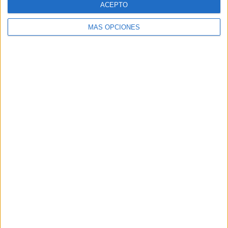
ACEPTO
MÁS OPCIONES
Buscar
Buscar
¿TE GUSTA NUESTRO MATERIAL?
Introduce tu email para unirte a otros
80.869 suscriptores.