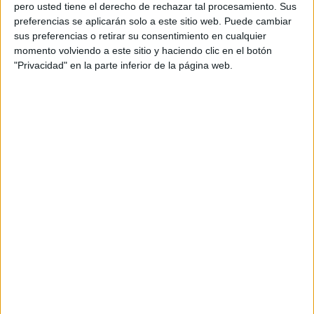
pero usted tiene el derecho de rechazar tal procesamiento. Sus
preferencias se aplicarán solo a este sitio web. Puede cambiar
sus preferencias o retirar su consentimiento en cualquier
momento volviendo a este sitio y haciendo clic en el botón
Acerca de orientacionandujar
"Privacidad" en la parte inferior de la página web.
Orientación Andújar no es solo un blog, es la apuesta
personal de dos profesores Ginés y Maribel, que
además de ser pareja, son los encargados de los
contenidos que encontramos dentro del blog y en el
cual, vuelcan la mayor parte del tiempo, que sus tareas
como docentes, y voluntarios en sus meses de verano
les permite.
DEJA UNA RESPUESTA
Tu dirección de correo electrónico no será
publicada.
Los campos obligatorios están marcados
con
*