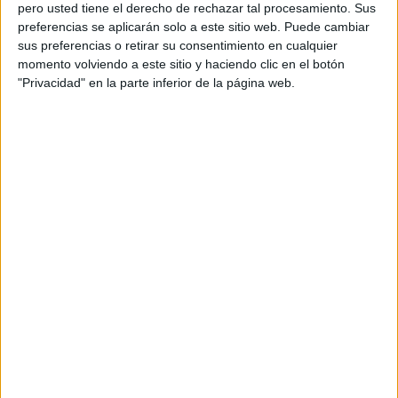
pero usted tiene el derecho de rechazar tal procesamiento. Sus
preferencias se aplicarán solo a este sitio web. Puede cambiar
sus preferencias o retirar su consentimiento en cualquier
momento volviendo a este sitio y haciendo clic en el botón
Acerca de orientacionandujar
"Privacidad" en la parte inferior de la página web.
Orientación Andújar no es solo un blog, es la apuesta
personal de dos profesores Ginés y Maribel, que
además de ser pareja, son los encargados de los
contenidos que encontramos dentro del blog y en el
cual, vuelcan la mayor parte del tiempo, que sus tareas
como docentes, y voluntarios en sus meses de verano
les permite.
DEJA UNA RESPUESTA
Tu dirección de correo electrónico no será
publicada.
Los campos obligatorios están marcados
con
*