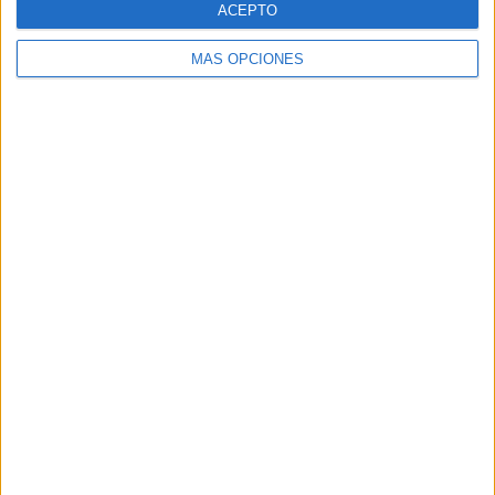
ACEPTO
MÁS OPCIONES
Buscar
Buscar
¿TE GUSTA NUESTRO MATERIAL?
Introduce tu email para unirte a otros
80.870 suscriptores.