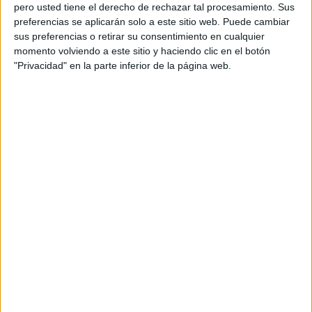
pero usted tiene el derecho de rechazar tal procesamiento. Sus
preferencias se aplicarán solo a este sitio web. Puede cambiar
sus preferencias o retirar su consentimiento en cualquier
momento volviendo a este sitio y haciendo clic en el botón
Acerca de orientacionandujar
"Privacidad" en la parte inferior de la página web.
Orientación Andújar no es solo un blog, es la apuesta
personal de dos profesores Ginés y Maribel, que
además de ser pareja, son los encargados de los
contenidos que encontramos dentro del blog y en el
cual, vuelcan la mayor parte del tiempo, que sus tareas
como docentes, y voluntarios en sus meses de verano
les permite.
DEJA UNA RESPUESTA
Tu dirección de correo electrónico no será
publicada.
Los campos obligatorios están marcados
con
*