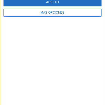
ACEPTO
MÁS OPCIONES
Buscar
Buscar
¿TE GUSTA NUESTRO MATERIAL?
Introduce tu email para unirte a otros
80.859 suscriptores.