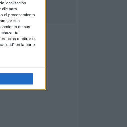
de localización
 clic para
bo el procesamiento
cambiar sus
esamiento de sus
echazar tal
erencias o retirar su
vacidad" en la parte