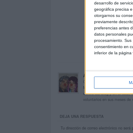
desarrollo de servici
geográfica precisa e 
otorgarnos su conse
previamente descrito
preferencias antes d
datos personales pue
procesamiento. Sus p
consentimiento en cu
inferior de la página
Acerca de orientacion
Orientación Andújar no es sol
M
Maribel, que además de ser p
dentro del blog y en el cual,
voluntarios en sus meses de 
DEJA UNA RESPUESTA
Tu dirección de correo electrónico no será 