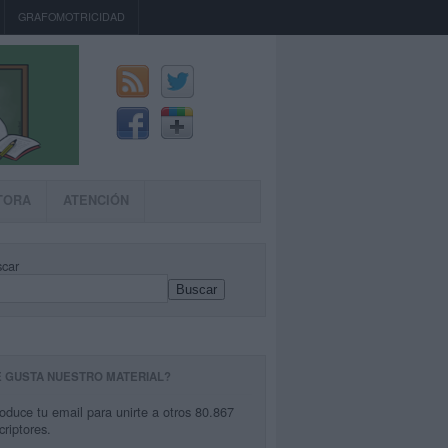
GRAFOMOTRICIDAD
TORA
ATENCIÓN
car
Buscar
E GUSTA NUESTRO MATERIAL?
roduce tu email para unirte a otros 80.867
criptores.