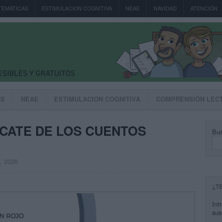
TEMÁTICAS
ESTIMULACION COGNITIVA
NEAE
NAVIDAD
ATENCIÓN
AS
NEAE
ESTIMULACION COGNITIVA
COMPRENSIÓN LEC
CATE DE LOS CUENTOS
Bus
, 2026
¿T
Int
sus