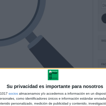
Dir
de
ema
SI
FA
Su privacidad es importante para nosotros
s 1017
socios
almacenamos y/o accedemos a información en un disposit
sonales, como identificadores únicos e información estándar enviada 
ntenido personalizado, medición de publicidad y contenido, investigaci