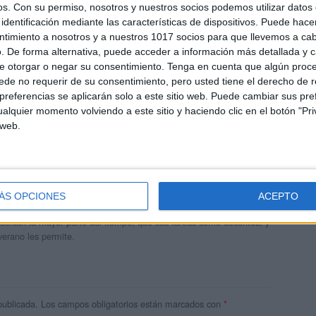
os.
Con su permiso, nosotros y nuestros socios podemos utilizar datos 
identificación mediante las características de dispositivos. Puede hacer
ntimiento a nosotros y a nuestros 1017 socios para que llevemos a ca
. De forma alternativa, puede acceder a información más detallada y 
e otorgar o negar su consentimiento.
Tenga en cuenta que algún proc
de no requerir de su consentimiento, pero usted tiene el derecho de r
referencias se aplicarán solo a este sitio web. Puede cambiar sus pref
alquier momento volviendo a este sitio y haciendo clic en el botón "Pri
 web.
andujar
o un blog, es la apuesta personal de dos profesores Ginés y
ÁS OPCIONES
ACEPTO
areja, son los encargados de los contenidos que encontramos
 vuelcan la mayor parte del tiempo, que sus tareas como docentes, y
verano les permite.
publicada.
Los campos obligatorios están marcados con
*