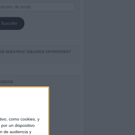
ección
il
Suscribir
GUE NUESTROS TABLEROS EN PINTEREST
CEBOOK
ivo, como cookies, y
por un dispositivo
ón de audiencia y